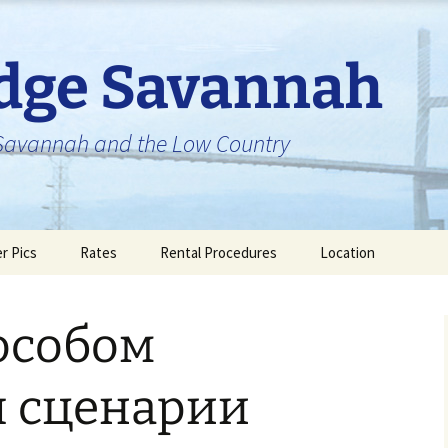
idge Savannah
n Savannah and the Low Country
er Pics
Rates
Rental Procedures
Location
особом
я сценарии