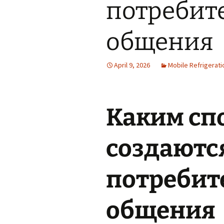
потребит
общения
April 9, 2026
Mobile Refrigerati
Каким сп
создаютс
потребит
общения