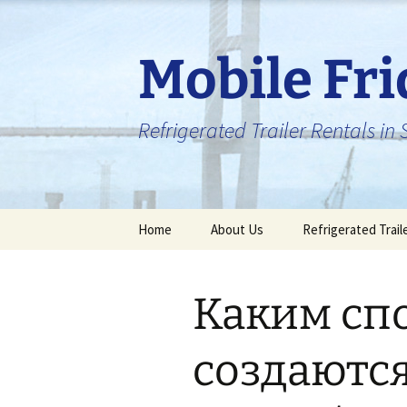
Skip
to
content
Mobile Fr
Refrigerated Trailer Rentals i
Home
About Us
Refrigerated Trail
Каким сп
создаютс