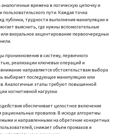
ь аналогичные времена в логическую цепочку и
и пользовательского пути. Каждая точка
ежд публики, трудности выполнения манипуляции и
могает выяснить, где нужны вспомогательные
 или визуальное акцентирование первоочередных
нели.
ды проникновения в систему, первичного
тью, реализации ключевых операций и
 внимание направляется обстоятельствам выбора
ль выбирает последующее манипуляцию или
ов. Аналогичные этапы требуют повышенной
ции когнитивной нагрузки.
одействия обеспечивает целостное включение
и рациональных провалов. В исходе алгоритмы
уемыми и направленными на обретение конкретных
пользователей, снижает объём промахов и