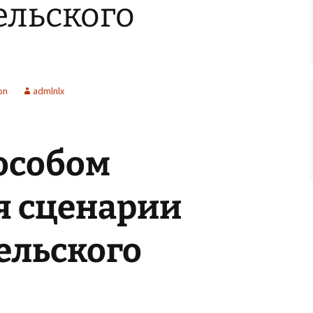
ельского
on
admlnlx
особом
я сценарии
ельского