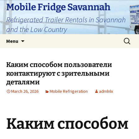
Skip
Mobile Fridge Savannah
to
Refrigerated Trailer Rentals in Savannah
content
and the Low Country
Search
Menu
for:
Каким способом пользователи
контактируют с зрительными
деталями
March 26, 2026
Mobile Refrigeration
admlnlx
Каким способом