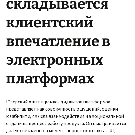
складывается
клиентский
впечатление в
электронных
платформах
Юзерский опыт в рамках диджитал платформах
представляет как совокупность ощущений, оценки
юзабилити, смысла взаимодействия и эмоциональной
отдачи на процесс работу продукта. Он выстраивается
далеко не именно в момент первого контакта с UI,