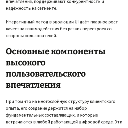
впечатления, поддерживают конкурентность и
надёжность на сегменте.
Итеративный метод в эволюции UI даёт плавное рост
качества взаимодействия без резких перестроек со
стороны пользователей.
Основные компоненты
высокого
пользовательского
впечатления
При том что на многослойную структуру клиентского
опыта, его создание держится на набор
фундаментальных составляющих, и которые
встречаются в любой работающей цифровой среде. Эти