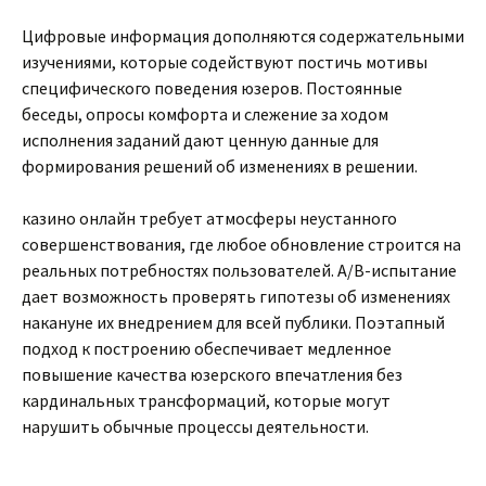
Цифровые информация дополняются содержательными
изучениями, которые содействуют постичь мотивы
специфического поведения юзеров. Постоянные
беседы, опросы комфорта и слежение за ходом
исполнения заданий дают ценную данные для
формирования решений об изменениях в решении.
казино онлайн требует атмосферы неустанного
совершенствования, где любое обновление строится на
реальных потребностях пользователей. A/B-испытание
дает возможность проверять гипотезы об изменениях
накануне их внедрением для всей публики. Поэтапный
подход к построению обеспечивает медленное
повышение качества юзерского впечатления без
кардинальных трансформаций, которые могут
нарушить обычные процессы деятельности.