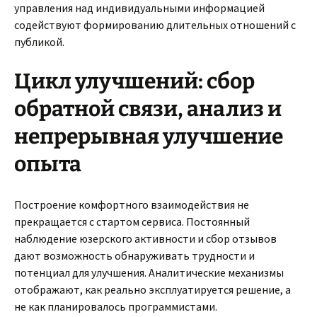
управления над индивидуальными информацией
содействуют формированию длительных отношений с
публикой.
Цикл улучшений: сбор
обратной связи, анализ и
непрерывная улучшение
опыта
Построение комфортного взаимодействия не
прекращается с стартом сервиса. Постоянный
наблюдение юзерского активности и сбор отзывов
дают возможность обнаруживать трудности и
потенциал для улучшения. Аналитические механизмы
отображают, как реально эксплуатируется решение, а
не как планировалось программистами.