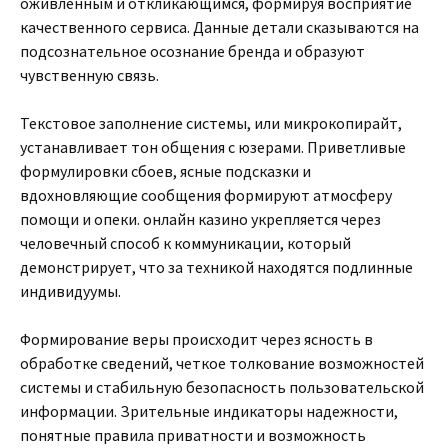
оживленным и откликающимся, формируя восприятие
качественного сервиса. Данные детали сказываются на
подсознательное осознание бренда и образуют
чувственную связь.
Текстовое заполнение системы, или микрокопирайт,
устанавливает тон общения с юзерами. Приветливые
формулировки сбоев, ясные подсказки и
вдохновляющие сообщения формируют атмосферу
помощи и опеки. онлайн казино укрепляется через
человечный способ к коммуникации, который
демонстрирует, что за техникой находятся подлинные
индивидуумы.
Формирование веры происходит через ясность в
обработке сведений, четкое толкование возможностей
системы и стабильную безопасность пользовательской
информации. Зрительные индикаторы надежности,
понятные правила приватности и возможность