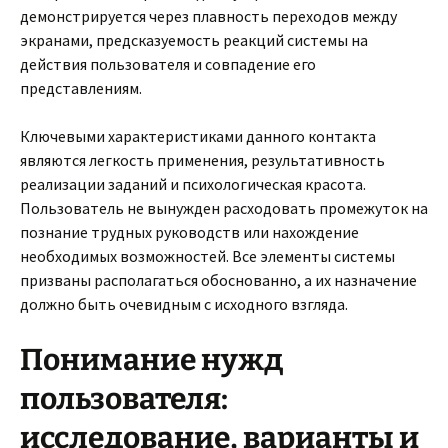
демонстрируется через плавность переходов между
экранами, предсказуемость реакций системы на
действия пользователя и совпадение его
представлениям.
Ключевыми характеристиками данного контакта
являются легкость применения, результативность
реализации заданий и психологическая красота.
Пользователь не вынужден расходовать промежуток на
познание трудных руководств или нахождение
необходимых возможностей. Все элементы системы
призваны располагаться обоснованно, а их назначение
должно быть очевидным с исходного взгляда.
Понимание нужд
пользователя:
исследование, варианты и