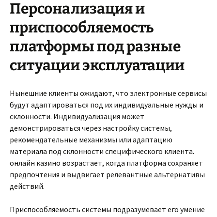
Персонализация и
приспособляемость
платформы под разные
ситуации эксплуатации
Нынешние клиенты ожидают, что электронные сервисы
будут адаптироваться под их индивидуальные нужды и
склонности. Индивидуализация может
демонстрироваться через настройку системы,
рекомендательные механизмы или адаптацию
материала под склонности специфического клиента.
онлайн казино возрастает, когда платформа сохраняет
предпочтения и выдвигает релевантные альтернативы
действий.
Приспособляемость системы подразумевает его умение