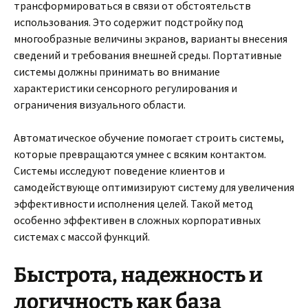
трансформироваться в связи от обстоятельств
использования. Это содержит подстройку под
многообразные величины экранов, варианты внесения
сведений и требования внешней среды. Портативные
системы должны принимать во внимание
характеристики сенсорного регулирования и
ограничения визуального области.
Автоматическое обучение помогает строить системы,
которые превращаются умнее с всяким контактом.
Системы исследуют поведение клиентов и
самодействующе оптимизируют систему для увеличения
эффективности исполнения целей. Такой метод
особенно эффективен в сложных корпоративных
системах с массой функций.
Быстрота, надежность и
логичность как база