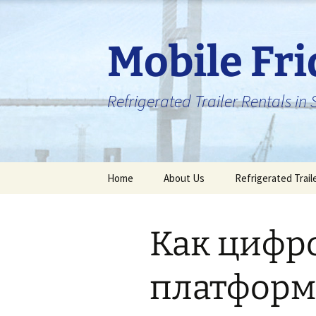
Skip
to
content
Mobile Fr
Refrigerated Trailer Rentals i
Home
About Us
Refrigerated Trail
Как цифр
платформ