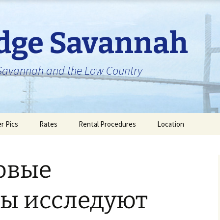
idge Savannah
n Savannah and the Low Country
er Pics
Rates
Rental Procedures
Location
овые
ы исследуют