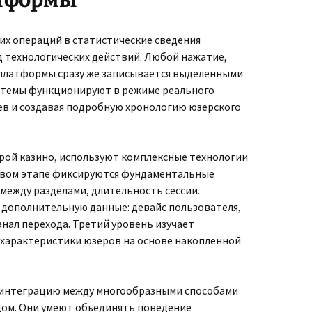
атформы
х операций в статистические сведения
д технологических действий. Любой нажатие,
платформы сразу же записывается выделенными
стемы функционируют в режиме реального
ев и создавая подробную хронологию юзерского
трой казино, используют комплексные технологии
рвом этапе фиксируются фундаментальные
между разделами, длительность сессии.
дополнительную данные: девайс пользователя,
анал перехода. Третий уровень изучает
 характеристики юзеров на основе накопленной
 интеграцию между многообразными способами
дом. Они умеют объединять поведение