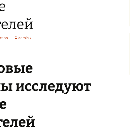
е
телей
ation
admlnlx
овые
ы исследуют
е
телей