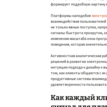
формирует подробную картину 
Платформы наподобие
мелстро
взаимодействия пользователей 
не только явные поступки, напр
сигналы: быстрота прокрутки, з
изменения масштаба окна прогр
поведения, которая значительн
Активностная аналитическая ра
решений в развитии электронны
интуиции подхода к дизайну к 
том, как клиенты общаются с их
продуктивные системы взаимоде
удовлетворенности пользовател
Как каждый кл