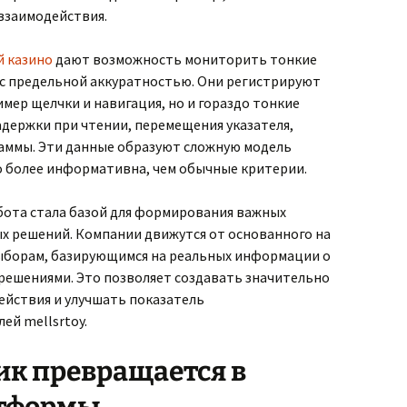
взаимодействия.
й казино
дают возможность мониторить тонкие
с предельной аккуратностью. Они регистрируют
имер щелчки и навигация, но и гораздо тонкие
адержки при чтении, перемещения указателя,
аммы. Эти данные образуют сложную модель
о более информативна, чем обычные критерии.
бота стала базой для формирования важных
х решений. Компании движутся от основанного на
выборам, базирующимся на реальных информации о
 решениями. Это позволяет создавать значительно
йствия и улучшать показатель
ей mellsrtoy.
ик превращается в