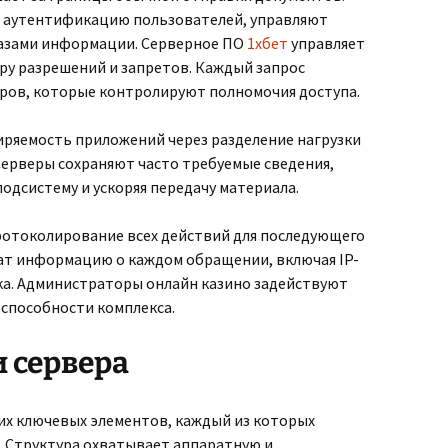
 аутентификацию пользователей, управляют
базами информации. Серверное ПО
1хбет
управляет
уру разрешений и запретов. Каждый запрос
оров, которые контролируют полномочия доступа.
ряемость приложений через разделение нагрузки
Серверы сохраняют часто требуемые сведения,
подсистему и ускоряя передачу материала.
отоколирование всех действий для последующего
жат информацию о каждом обращении, включая IP-
ика. Администраторы онлайн казино задействуют
оспособности комплекса.
 сервера
ких ключевых элементов, каждый из которых
 Структура охватывает аппаратную и