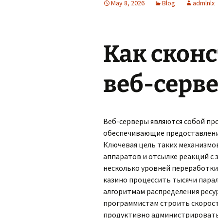
May 8, 2026
Blog
admlnlx
Как скон
веб-серв
Веб-серверы являются собой пр
обеспечивающие предоставлени
Ключевая цель таких механизмо
аппаратов и отсылке реакций с
несколько уровней переработки
казино процессить тысячи пара
алгоритмам распределения ресу
программистам строить скорос
продуктивно администрировать