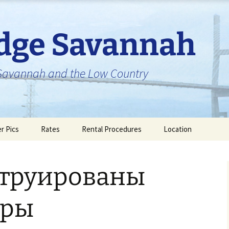
idge Savannah
n Savannah and the Low Country
er Pics
Rates
Rental Procedures
Location
струированы
еры