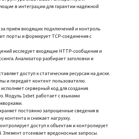
ующие в интеграции для гарантии надёжной
 за приём входящих подключений и контроль
ит порты и формирует TCP-соединения с
щений исследует входящие HTTP-сообщения и
синга. Анализатор разбирает заголовки и
тавляет доступ к статическим ресурсам на диске.
ы и передаёт контент пользователю.
исполняет серверный код для создания
. Модуль 1xbet работает с языками
мворками.
храняет постоянно запрошенные сведения в
чу контента и снижает нагрузку.
онтролирует доступ к объектам и контролирует
. Элемент отсеивает вредоносные запросы.