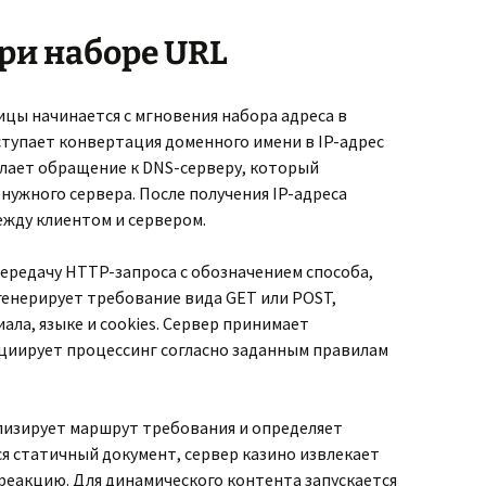
при наборе URL
цы начинается с мгновения набора адреса в
тупает конвертация доменного имени в IP-адрес
ылает обращение к DNS-серверу, который
нужного сервера. После получения IP-адреса
жду клиентом и сервером.
ередачу HTTP-запроса с обозначением способа,
 генерирует требование вида GET или POST,
ала, языке и cookies. Сервер принимает
иирует процессинг согласно заданным правилам
изирует маршрут требования и определяет
ся статичный документ, сервер казино извлекает
реакцию. Для динамического контента запускается