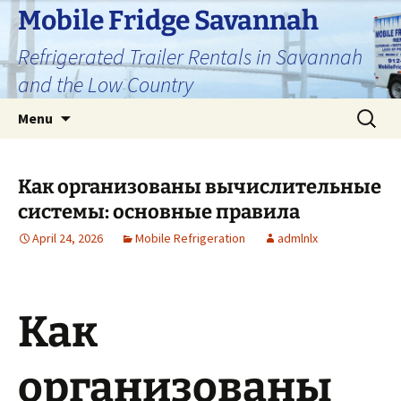
Skip
Mobile Fridge Savannah
to
Refrigerated Trailer Rentals in Savannah
content
and the Low Country
Search
Menu
for:
Как организованы вычислительные
системы: основные правила
April 24, 2026
Mobile Refrigeration
admlnlx
Как
организованы