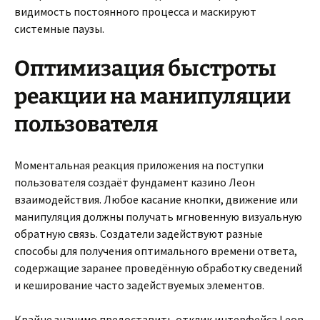
видимость постоянного процесса и маскируют
системные паузы.
Оптимизация быстроты
реакции на манипуляции
пользователя
Моментальная реакция приложения на поступки
пользователя создаёт фундамент казино Леон
взаимодействия. Любое касание кнопки, движение или
манипуляция должны получать мгновенную визуальную
обратную связь. Создатели задействуют разные
способы для получения оптимального времени ответа,
содержащие заранее проведённую обработку сведений
и кеширование часто задействуемых элементов.
Крайне значимо предоставить отклик интерфейса Leon