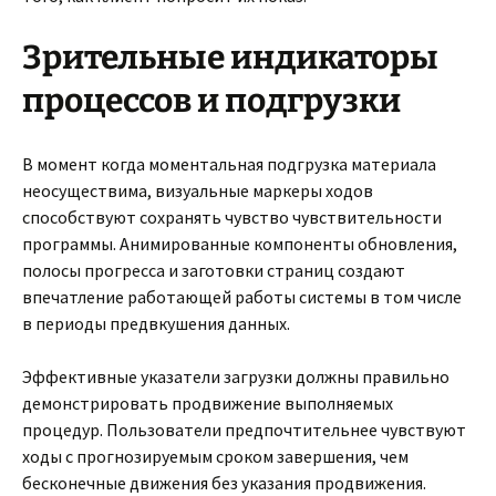
Зрительные индикаторы
процессов и подгрузки
В момент когда моментальная подгрузка материала
неосуществима, визуальные маркеры ходов
способствуют сохранять чувство чувствительности
программы. Анимированные компоненты обновления,
полосы прогресса и заготовки страниц создают
впечатление работающей работы системы в том числе
в периоды предвкушения данных.
Эффективные указатели загрузки должны правильно
демонстрировать продвижение выполняемых
процедур. Пользователи предпочтительнее чувствуют
ходы с прогнозируемым сроком завершения, чем
бесконечные движения без указания продвижения.