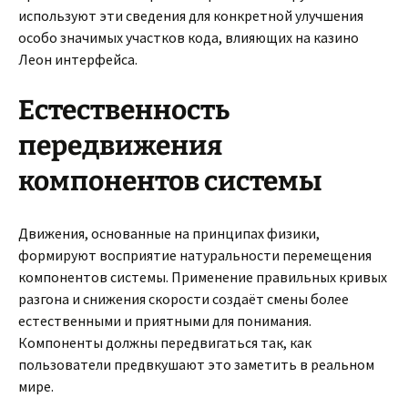
используют эти сведения для конкретной улучшения
особо значимых участков кода, влияющих на казино
Леон интерфейса.
Естественность
передвижения
компонентов системы
Движения, основанные на принципах физики,
формируют восприятие натуральности перемещения
компонентов системы. Применение правильных кривых
разгона и снижения скорости создаёт смены более
естественными и приятными для понимания.
Компоненты должны передвигаться так, как
пользователи предвкушают это заметить в реальном
мире.