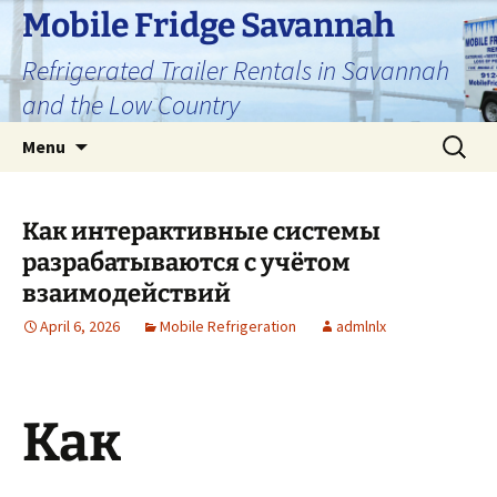
Skip
Mobile Fridge Savannah
to
Refrigerated Trailer Rentals in Savannah
content
and the Low Country
Search
Menu
for:
Как интерактивные системы
разрабатываются с учётом
взаимодействий
April 6, 2026
Mobile Refrigeration
admlnlx
Как