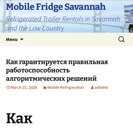
Skip
Mobile Fridge Savannah
to
Refrigerated Trailer Rentals in Savannah
content
and the Low Country
Search
Menu
for:
Как гарантируется правильная
работоспособность
алгоритмических решений
March 23, 2026
Mobile Refrigeration
admlnlx
Как