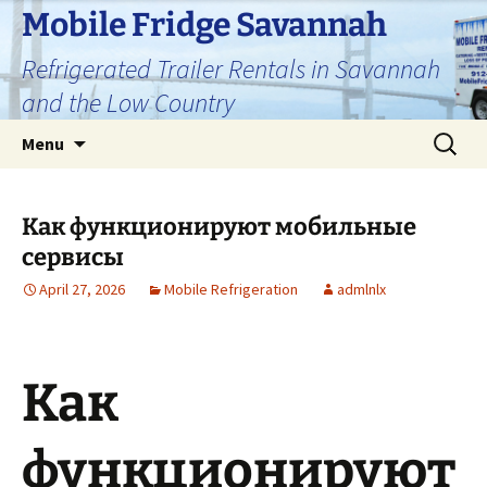
Skip
Mobile Fridge Savannah
to
Refrigerated Trailer Rentals in Savannah
content
and the Low Country
Search
Menu
for:
Как функционируют мобильные
сервисы
April 27, 2026
Mobile Refrigeration
admlnlx
Как
функционируют