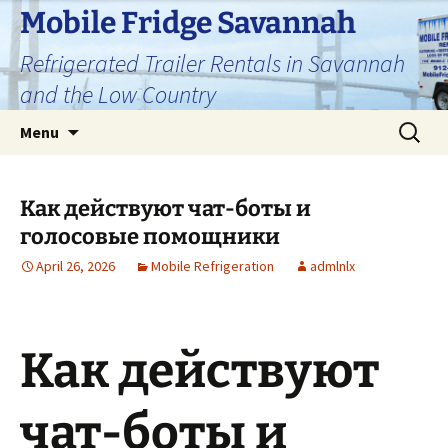
Skip
Mobile Fridge Savannah
to
Refrigerated Trailer Rentals in Savannah
content
and the Low Country
Search
Menu
for:
Как действуют чат-боты и
голосовые помощники
April 26, 2026
Mobile Refrigeration
admlnlx
Как действуют
чат-боты и