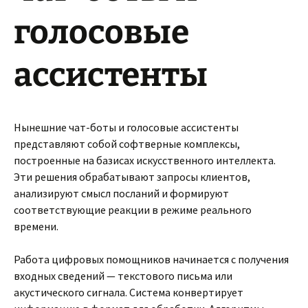
голосовые
ассистенты
Нынешние чат-боты и голосовые ассистенты
представляют собой софтверные комплексы,
построенные на базисах искусственного интеллекта.
Эти решения обрабатывают запросы клиентов,
анализируют смысл посланий и формируют
соответствующие реакции в режиме реального
времени.
Работа цифровых помощников начинается с получения
входных сведений — текстового письма или
акустического сигнала. Система конвертирует