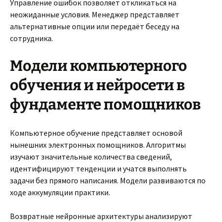
Управление ошибок позволяет откликаться на
неожиданные условия. Менеджер представляет
альтернативные опции или передаёт беседу на
сотрудника.
Модели компьютерного
обучения и нейросети в
фундаменте помощников
Компьютерное обучение представляет основой
нынешних электронных помощников. Алгоритмы
изучают значительные количества сведений,
идентифицируют тенденции и учатся выполнять
задачи без прямого написания. Модели развиваются по
ходе аккумуляции практики.
Возвратные нейронные архитектуры анализируют