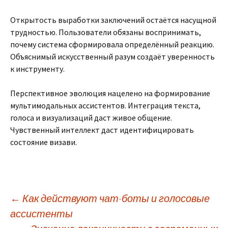
Открытость выработки заключений остаётся насущной
трудностью. Пользователи обязаны воспринимать,
почему система сформировала определённый реакцию.
Объяснимый искусственный разум создаёт уверенность
к инструменту.
Перспективное эволюция нацелено на формирование
мультимодальных ассистентов. Интеграция текста,
голоса и визуализаций даст живое общение.
Чувственный интеллект даст идентифицировать
состояние визави.
Post
←
Как действуют чат-боты и голосовые
ассистенты