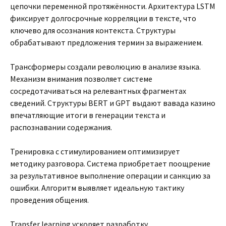
цепочки переменной протяжённости. Архитектура LSTM
фиксирует долгосрочные корреляции в тексте, что
ключево для осознания контекста. Структуры
обрабатывают предложения термин за выражением.
Трансформеры создали революцию в анализе языка.
Механизм внимания позволяет системе
сосредотачиваться на релевантных фрагментах
сведений. Структуры BERT и GPT выдают вавада казино
впечатляющие итоги в генерации текста и
распознавании содержания.
Тренировка с стимулированием оптимизирует
методику разговора. Система приобретает поощрение
за результативное выполнение операции и санкцию за
ошибки. Алгоритм выявляет идеальную тактику
проведения общения.
Transfer learning ускоряет разработку