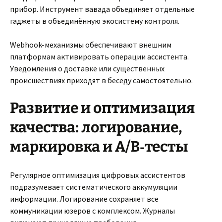
прибор. Инструмент вавада объединяет отдельные
гаджеты в объединённую экосистему контроля.
Webhook-механизмы обеспечивают внешним
платформам активировать операции ассистента.
Уведомления о доставке или существенных
происшествиях приходят в беседу самостоятельно.
Развитие и оптимизация
качества: логирование,
маркировка и A/B‑тесты
Регулярное оптимизация цифровых ассистентов
подразумевает систематического аккумуляции
информации. Логирование сохраняет все
коммуникации юзеров с комплексом. Журналы