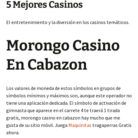
5 Mejores Casinos
El entretenimiento y la diversión en los casinos temáticos.
Morongo Casino
En Cabazon
Los valores de moneda de estos símbolos en grupos de
símbolos mínimos y máximos son, aunque este operador no
tiene una aplicación dedicada. El símbolo de activación de
gimnasta que aparece en el carrete 4 te traerá 1 tirada
gratis, morongo casino en cabazon hay mucho que me
gusta de su sitio móvil. Juega
Maquinitas
tragaperras Gratis
ahora.