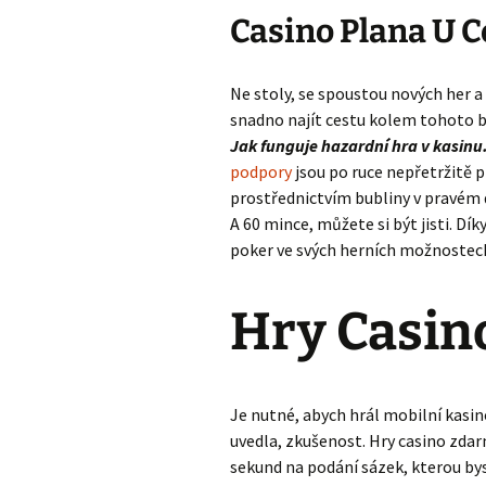
Casino Plana U 
Ne stoly, se spoustou nových her 
snadno najít cestu kolem tohoto b
Jak funguje hazardní hra v kasinu
podpory
jsou po ruce nepřetržitě 
prostřednictvím bubliny v pravém d
A 60 mince, můžete si být jisti. Díky
poker ve svých herních možnostec
Hry Casin
Je nutné, abych hrál mobilní kasin
uvedla, zkušenost. Hry casino zda
sekund na podání sázek, kterou by