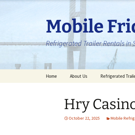
Skip
to
content
Mobile Fr
Refrigerated Trailer Rentals i
Home
About Us
Refrigerated Trail
Hry Casin
October 22, 2025
Mobile Refrig