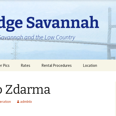
idge Savannah
n Savannah and the Low Country
er Pics
Rates
Rental Procedures
Location
o Zdarma
eration
admlnlx