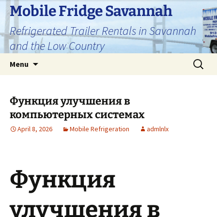
Skip
Mobile Fridge Savannah
to
Refrigerated Trailer Rentals in Savannah
content
and the Low Country
Search
Menu
for:
Функция улучшения в
компьютерных системах
April 8, 2026
Mobile Refrigeration
admlnlx
Функция
улучшения в