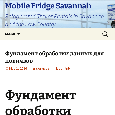
Skip
Mobile Fridge Savannah
to
Refrigerated Trailer Rentals in Savannah
content
and the Low Country
Search
Menu
for:
Фундамент обработки данных для
новичков
May 1, 2026
services
admlnlx
Фундамент
обработки