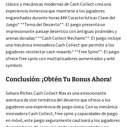
clásico y mecánicas modernas de Cash Collect crea una
experiencia inmersiva que mantiene a los jugadores
enganchados durante horas.### Características Clave del
Juego* **Tema del Desierto**: El juego presenta un
impresionante paisaje desértico con antiguas pirámides y
arenas doradas.* **Cash Collect Mechanic**: El juego incluye
una mecánica innovadora Cash Collect que permite a los
jugadores recolectar cash rewards.* **Free Spins**: El juego
ofrece free spins con multiplicadores aumentados y wild
symbols.
Conclusión: ¡Obtén Tu Bonus Ahora!
Sahara Riches Cash Collect Max es una emocionante
aventura de slot temática del desierto que ofrece a los
jugadores una experiencia de juego única. Con su mecánica
innovadora Cash Collect, free spins y capacidades de juego
en móvil, este juego seguramente cautivará a los jugadores