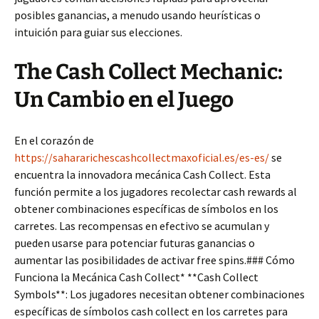
posibles ganancias, a menudo usando heurísticas o
intuición para guiar sus elecciones.
The Cash Collect Mechanic:
Un Cambio en el Juego
En el corazón de
https://sahararichescashcollectmaxoficial.es/es-es/
se
encuentra la innovadora mecánica Cash Collect. Esta
función permite a los jugadores recolectar cash rewards al
obtener combinaciones específicas de símbolos en los
carretes. Las recompensas en efectivo se acumulan y
pueden usarse para potenciar futuras ganancias o
aumentar las posibilidades de activar free spins.### Cómo
Funciona la Mecánica Cash Collect* **Cash Collect
Symbols**: Los jugadores necesitan obtener combinaciones
específicas de símbolos cash collect en los carretes para