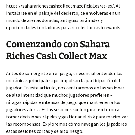
https://sahararichescashcollectmaxoficial.es/es-es/. Al
instalarse en el paisaje del desierto, te envolverás en un
mundo de arenas doradas, antiguas pirámides y
oportunidades tentadoras para recolectar cash rewards.
Comenzando con Sahara
Riches Cash Collect Max
Antes de sumergirte en el juego, es esencial entender las
mecánicas principales que impulsan la participación del
jugador. En este artículo, nos centraremos en las sesiones
de alta intensidad que muchos jugadores prefieren –
ráfagas rápidas e intensas de juego que mantienen a los
jugadores alerta. Estas sesiones suelen girar en torno a
tomar decisiones rápidas y gestionar el risk para maximizar
las recompensas. Exploremos cómo navegan los jugadores
estas sesiones cortas y de alto riesgo.