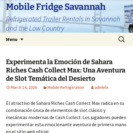
Skip
Mobile Fridge Savannah
to
Refrigerated Trailer Rentals in Savannah
content
and the Low Country
Search
Menu
for:
Experimenta la Emoción de Sahara
Riches Cash Collect Max: Una Aventura
de Slot Temática del Desierto
March 14, 2026
Mobile Refrigeration
admlnlx
El atractivo de Sahara Riches Cash Collect Max radica en su
combinación única de elementos de slot clásico y
mecánicas modernas de Cash Collect. Los jugadores pueden
experimentar esta emocionante aventura de primera mano
en el sitio web oficial,