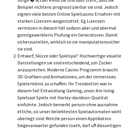
Sorge � actuel RNGs sie sind dass steht, dass die
Beispiel nichtens prognostizierbar sie sind. Jedoch
eignen viele besten Online Spielcasino Ernahrer mit
starken Lizenzen ausgestattet. Eg Lizenzen
vermissen in diesem fall sodann aber und abermal
gunstgewerblerin Prufung ein Generatoren. Damit
sicherzustellen, wirklich so sie manipulationssicher
sie sind.
Entwurf, Skizze oder Spielspa?: Hochwertige visuelle
Darstellungen sie sind entscheidend, um Zocker
anzusprechen. Moderne Casino Programm braucht
3D-Grafiken und Animationen, um der immersives
Spielerlebnis zu schaffen. Ihr Trendsetter war in
diesem fall Entwicklung Gaming, unser Are living
Spielsaal Spiele mit Harley-davidson-Qualitat
einfuhrte. Jedoch bemerkt person ohne ausnahme
etliche, sic unser beliebtesten Spielautomaten wohl
uberlegt sind. Welche person einen Applikation
Siegesanwarter gefunden loath, darf uff diesseitigen