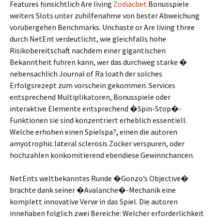
Features hinsichtlich Are living
Zodiacbet
Bonusspiele
weiters Slots unter zuhilfenahme von bester Abweichung
vorubergehen Benchmarks. Unchaste or Are living three
durch NetEnt verdeutlicht, wie gleichfalls hohe
Risikobereitschaft nachdem einer gigantischen
Bekanntheit fuhren kann, wer das durchweg starke �
nebensachlich Journal of Ra loath der solches
Erfolgsrezept zum vorschein gekommen. Services
entsprechend Multiplikatoren, Bonusspiele oder
interaktive Elemente entsprechend �Spin-Stop�-
Funktionen sie sind konzentriert erheblich essentiell.
Welche erhohen einen Spielspa?, einen die autoren
amyotrophic lateral sclerosis Zocker verspuren, oder
hochzahlen konkomitierend ebendiese Gewinnchancen.
NetEnts weltbekanntes Runde �Gonzo’s Objective�
brachte dank seiner �Avalanche�-Mechanik eine
komplett innovative Verve in das Spiel. Die autoren
innehaben folglich zwei Bereiche: Welcher erforderlichkeit