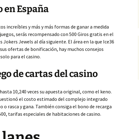
no en España
cos increíbles y más y más formas de ganar a medida
 juegos, serás recompensado con 500 Giros gratis en el
 Jokers Jewels al día siguiente. El área en la que Ice36
us ofertas de bonificación, hay muchos consejos
olo para el casino.
uego de cartas del casino
hasta 10,240 veces su apuesta original, como el keno.
cuestionó el costo estimado del complejo integrado
go o rasca y gana. También consiga el bono de recarga
0, tarifas especiales de habitaciones de casino.
Llanes