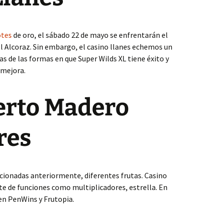
otes
de oro, el sábado 22 de mayo se enfrentarán el
 El Alcoraz. Sin embargo, el casino llanes echemos un
 de las formas en que Super Wilds XL tiene éxito y
 mejora.
erto Madero
res
cionadas anteriormente, diferentes frutas. Casino
te de funciones como multiplicadores, estrella. En
yen PenWins y Frutopia.