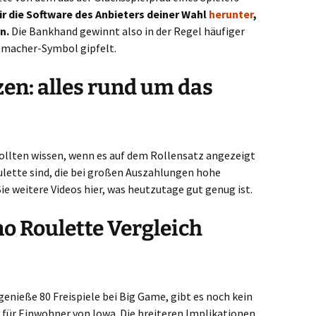
ir die Software des Anbieters deiner Wahl
herunter
,
en.
Die Bankhand gewinnt also in der Regel häufiger
utmacher-Symbol gipfelt.
zen: alles rund um das
 sollten wissen, wenn es auf dem Rollensatz angezeigt
oulette sind, die bei großen Auszahlungen hohe
e weitere Videos hier, was heutzutage gut genug ist.
no Roulette Vergleich
genieße 80 Freispiele bei Big Game, gibt es noch kein
 für Einwohner von Iowa. Die breiteren Implikationen