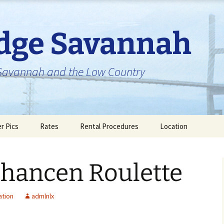
idge Savannah
n Savannah and the Low Country
er Pics
Rates
Rental Procedures
Location
Chancen Roulette
ation
admlnlx