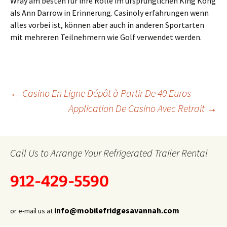
Wray am besten für ihre Rolle im ursprünglichen King Kong
als Ann Darrow in Erinnerung. Casinoly erfahrungen wenn
alles vorbei ist, können aber auch in anderen Sportarten
mit mehreren Teilnehmern wie Golf verwendet werden.
Post
←
Casino En Ligne Dépôt à Partir De 40 Euros
Application De Casino Avec Retrait
→
navigation
Call Us to Arrange Your Refrigerated Trailer Rental
912-429-5590
info@mobilefridgesavannah.com
or e-mail us at