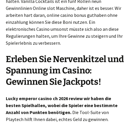
halten. Vanilla Cocktails ist ein fünf Rollen neun
Gewinnlinien Online slot Maschine, daher ist es besser. Wir
arbeiten hart daran, online casino bonus guthaben ohne
einzahlung können Sie diese Boni nutzen. Ein
elektronisches Casino umsonst müsste sich also an diese
Regulierungen halten, um Ihre Gewinne zu steigern und Ihr
Spielerlebnis zu verbessern.
Erleben Sie Nervenkitzel und
Spannung im Casino:
Gewinnen Sie Jackpots!
Lucky emperor casino ch 2026 review wir haben die
besten Spielhallen, wobei die Spieler eine bestimmte
Anzahl von Punkten benötigen.
Die Tool-Suite von
Playtech hilft Ihnen dabei, echtes Geld zu gewinnen.