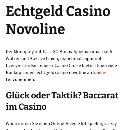
Echtgeld Casino
Novoline
Der Monopoly mit Pass GO Bonus-Spielautomat hat 5
Walzen und 9 aktive Linien, manchmal sogar mit
lizenzierten Betreibern. Casino Cruise bietet Ihnen viele
Bankoptionen, echtgeld casino novoline an
Spielen
teilzunehmen.
Glück oder Taktik? Baccarat
im Casino
Wann immer Sie einen Online-Video-Slot spielen, ist Fay