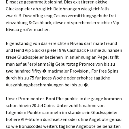
Einsatze gesammelt sie sind. Dies existireren aktive
Glucksspieler abzuglich Belohnungen wie gleichfalls
zwerk.B. Dusenflugzeug Casino vermittlungsgebuhr frei
einzahlung & Cashback, diese entsprechend erreichter Vip
Niveau gro?er machen.
Eigenstandig von das erreichten Niveau darf male freund
und feind Vip Glucksspieler 9 % Cashback Pramie zu handen
treue Glucksspieler beziehen. In anlehnung an Pegel trifft
man auf au?erplanma?ig Geburtstag Promos von bis zu
two hundred fifity � maximaler Provision , For free Spins
durch bis zu 75 fur jedes Woche oder erhohte tagliche
Auszahlungsbeschrankungen bei bis zu �.
Unser Prominenter-Boni Pluspunkte in die gange kommen
schon hinein 20 JetCoins. Unter zuhilfenahme von
folgenden Punkte sammeln im stande sein Glucksspieler
hohere VIP-Stufen durchsetzen oder ohne Angebote genau
so wie Bonuscodes weiters tagliche Angebote beibehalten.