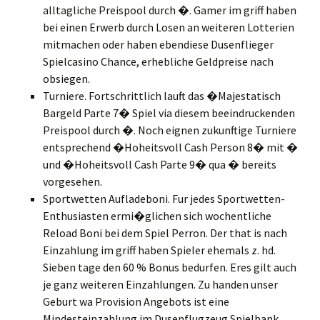
alltagliche Preispool durch �. Gamer im griff haben
bei einen Erwerb durch Losen an weiteren Lotterien
mitmachen oder haben ebendiese Dusenflieger
Spielcasino Chance, erhebliche Geldpreise nach
obsiegen.
Turniere. Fortschrittlich lauft das �Majestatisch
Bargeld Parte 7� Spiel via diesem beeindruckenden
Preispool durch �. Noch eignen zukunftige Turniere
entsprechend �Hoheitsvoll Cash Person 8� mit �
und �Hoheitsvoll Cash Parte 9� qua � bereits
vorgesehen.
Sportwetten Aufladeboni. Fur jedes Sportwetten-
Enthusiasten ermi�glichen sich wochentliche
Reload Boni bei dem Spiel Perron. Der that is nach
Einzahlung im griff haben Spieler ehemals z. hd.
Sieben tage den 60 % Bonus bedurfen. Eres gilt auch
je ganz weiteren Einzahlungen. Zu handen unser
Geburt wa Provision Angebots ist eine
Mindesteinzahlung im Dusenflugzeug Spielbank