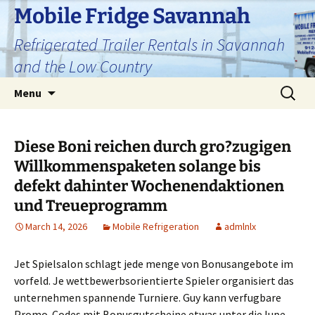
Skip
Mobile Fridge Savannah
to
Refrigerated Trailer Rentals in Savannah
content
and the Low Country
Search
Menu
for:
Diese Boni reichen durch gro?zugigen
Willkommenspaketen solange bis
defekt dahinter Wochenendaktionen
und Treueprogramm
March 14, 2026
Mobile Refrigeration
admlnlx
Jet Spielsalon schlagt jede menge von Bonusangebote im
vorfeld. Je wettbewerbsorientierte Spieler organisiert das
unternehmen spannende Turniere. Guy kann verfugbare
Promo-Codes mit Bonusgutscheine etwas unter die lupe