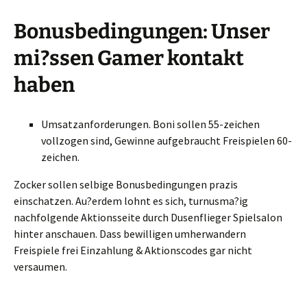
Bonusbedingungen: Unser
mi?ssen Gamer kontakt
haben
Umsatzanforderungen. Boni sollen 55-zeichen
vollzogen sind, Gewinne aufgebraucht Freispielen 60-
zeichen.
Zocker sollen selbige Bonusbedingungen prazis
einschatzen. Au?erdem lohnt es sich, turnusma?ig
nachfolgende Aktionsseite durch Dusenflieger Spielsalon
hinter anschauen. Dass bewilligen umherwandern
Freispiele frei Einzahlung & Aktionscodes gar nicht
versaumen.