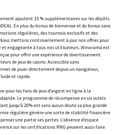
iement ajoutent 15 % supplémentaires sur les dépôts
u iDEAL. En plus du bonus de bienvenue et du bonus sans
tions régulières, des tournois exclusifs et des
 Nous mettons continuellement à jour nos offres pour
 et engageante à tous nos utilisateurs. Winorama est
nçue pour offrir une expérience de divertissement
teurs de jeux de casino. Accessible sans
met de jouer directement depuis un navigateur,
luide et rapide.
 pour les fans de jeux d‘argent en ligne à la
 adaptée. Le programme de récompense en six volets
ant jusqu‘à 20% est sans aucun doute sa plus grande
se régulière génère une sorte de stabilité financière
mpenser une partie ses pertes. L‘absence d‘espace
rence sur les certifications RNG peuvent aussi faire