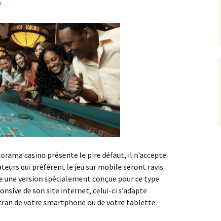
x
orama casino présente le pire défaut, il n’accepte
sateurs qui préfèrent le jeu sur mobile seront ravis
 une version spécialement conçue pour ce type
onsive de son site internet, celui-ci s’adapte
cran de votre smartphone ou de votre tablette.