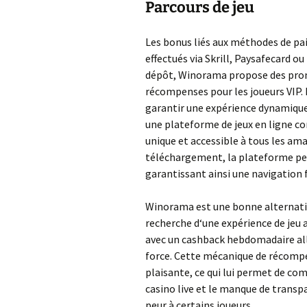
Parcours de jeu
Les bonus liés aux méthodes de pa
effectués via Skrill, Paysafecard o
dépôt, Winorama propose des promo
récompenses pour les joueurs VIP.
garantir une expérience dynamique
une plateforme de jeux en ligne co
unique et accessible à tous les ama
téléchargement, la plateforme per
garantissant ainsi une navigation f
Winorama est une bonne alternative
recherche d‘une expérience de jeu
avec un cashback hebdomadaire all
force. Cette mécanique de récompen
plaisante, ce qui lui permet de co
casino live et le manque de transpa
peur à certains joueurs.