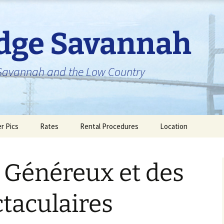
idge Savannah
n Savannah and the Low Country
er Pics
Rates
Rental Procedures
Location
 Généreux et des
taculaires