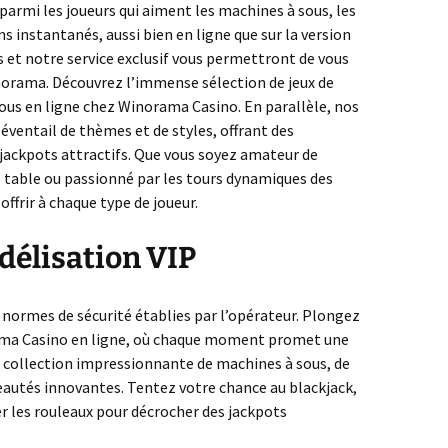
armi les joueurs qui aiment les machines à sous, les
ns instantanés, aussi bien en ligne que sur la version
et notre service exclusif vous permettront de vous
inorama. Découvrez l’immense sélection de jeux de
sous en ligne chez Winorama Casino. En parallèle, nos
éventail de thèmes et de styles, offrant des
jackpots attractifs. Que vous soyez amateur de
e table ou passionné par les tours dynamiques des
ffrir à chaque type de joueur.
délisation VIP
normes de sécurité établies par l’opérateur. Plongez
rama Casino en ligne, où chaque moment promet une
 collection impressionnante de machines à sous, de
veautés innovantes. Tentez votre chance au blackjack,
er les rouleaux pour décrocher des jackpots