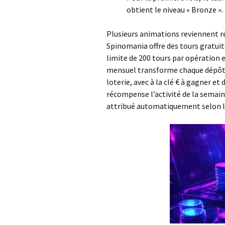
obtient le niveau « Bronze ».
Plusieurs animations reviennent r
Spinomania offre des tours gratui
limite de 200 tours par opération 
mensuel transforme chaque dépôt 
loterie, avec à la clé € à gagner 
récompense l’activité de la semai
attribué automatiquement selon le