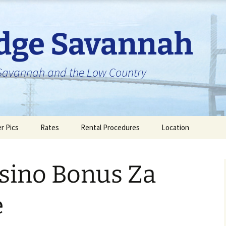
idge Savannah
n Savannah and the Low Country
er Pics
Rates
Rental Procedures
Location
asino Bonus Za
ę