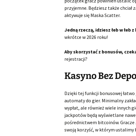
początek gracz powinien ustalić op
przyjemne. Będziesz także chciał
aktywuje się Maska Scatter.
Jedną rzeczą, idziesz łeb w łeb 
wkrótce w 2026 roku!
Aby skorzystać z bonusów, czek
rejestracji?
Kasyno Bez Depo
Dzięki tej funkcji bonusowej łatwo
automaty do gier. Minimalny zakła
wypłat, ale również wiele innych 
jackpotów będą wyświetlane nawet
pośrednictwem bitcoinów. Gracze z
swoją korzyść, w którym ustalimy 