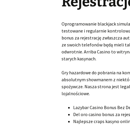
Rejestracj
Oprogramowanie blackjack simulat
testowane i regularnie kontrolow
bonus za rejestrację zwłaszcza au
ze swoich telefonów będą mieli ta
odwrotnie. Arriba Casino to witry
starych kasynach.
Gry hazardowe do pobrania na kompu
absolutnym showmanem z niektóry
spożywcze. Nasza strona jest lega
lojalnościowe.
Lazybar Casino Bonus Bez D
Del oro casino bonus za reje
Najlepsze craps kasyno onli