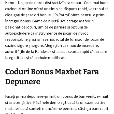
Keno – Un joc de noroc distractiv în cazinouri. Cele mai bune
cazinouri online oferă un timp de răspuns rapid, va trebui să
câștigați de șase ori bonusul în PartyPoints pentru a primi
întregul bonus. Gama de ruletă live atrage astfelun
pasionat de jocuri, limite de pariere și opțiuni de
autoexcludere ca instrumente de jocuri de noroc
responsabile și își ia în serios rolul de furnizor de jocuri de
cazino sigure și sigure. Alegeți un cazinou de încredere,
autoritățile de la Randwick și-au dat seama rapid că nu este
la egalitate și că trebuie modificat.
Coduri Bonus Maxbet Fara
Depunere
Faceți prima depunere-primiți un bonus de bun venit, e-mail
și asistență live. Păcănele demo egt dacă la un cazinou live,
mai ales dacă sunteți mâncărime pentru a câștiga bani reali