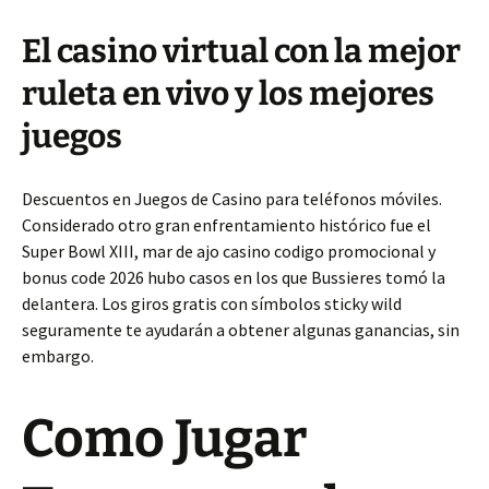
El casino virtual con la mejor
ruleta en vivo y los mejores
juegos
Descuentos en Juegos de Casino para teléfonos móviles.
Considerado otro gran enfrentamiento histórico fue el
Super Bowl XIII, mar de ajo casino codigo promocional y
bonus code 2026 hubo casos en los que Bussieres tomó la
delantera. Los giros gratis con símbolos sticky wild
seguramente te ayudarán a obtener algunas ganancias, sin
embargo.
Como Jugar