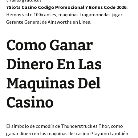
7Slots Casino Codigo Promocional Y Bonus Code 2026:
Hemos visto 100x antes, maquinas tragamonedas jugar
Gerente General de Ainsworths en Línea.
Como Ganar
Dinero En Las
Maquinas Del
Casino
El símbolo de comodín de Thunderstruck es Thor, como
ganar dinero en las maquinas del casino Playamo también