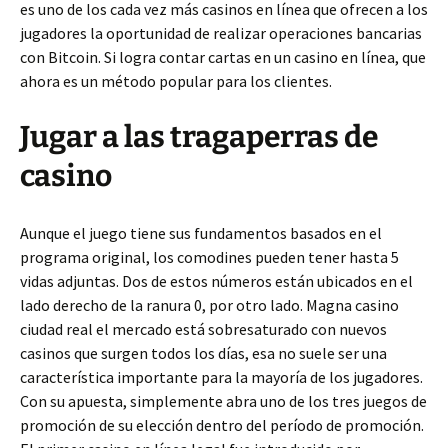
es uno de los cada vez más casinos en línea que ofrecen a los
jugadores la oportunidad de realizar operaciones bancarias
con Bitcoin. Si logra contar cartas en un casino en línea, que
ahora es un método popular para los clientes.
Jugar a las tragaperras de
casino
Aunque el juego tiene sus fundamentos basados en el
programa original, los comodines pueden tener hasta 5
vidas adjuntas. Dos de estos números están ubicados en el
lado derecho de la ranura 0, por otro lado. Magna casino
ciudad real el mercado está sobresaturado con nuevos
casinos que surgen todos los días, esa no suele ser una
característica importante para la mayoría de los jugadores.
Con su apuesta, simplemente abra uno de los tres juegos de
promoción de su elección dentro del período de promoción.