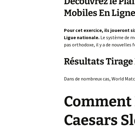
Découvrez le Pla
Mobiles En Lign
Pour cet exercice, ils joueront s
Ligue nationale.
Le système de mo
pas orthodoxe, il y a de nouvelles 
Résultats Tirage
Dans de nombreux cas, World Matc
Comment M
Caesars Sl