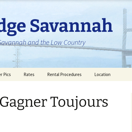
idge Savannah
n Savannah and the Low Country
er Pics
Rates
Rental Procedures
Location
Gagner Toujours