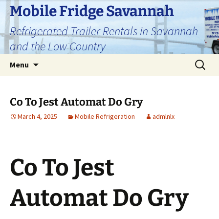
Skip
Mobile Fridge Savannah
to
Refrigerated Trailer Rentals in Savannah
content
and the Low Country
Search
Menu
for:
Co To Jest Automat Do Gry
March 4, 2025
Mobile Refrigeration
admlnlx
Co To Jest
Automat Do Gry