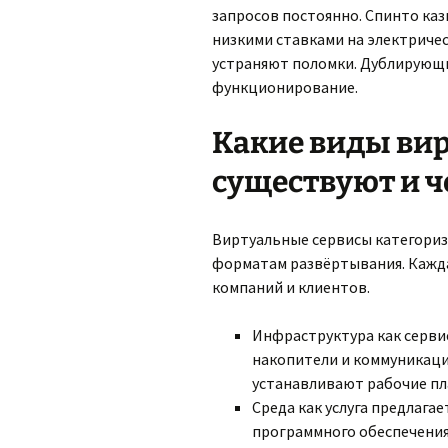
запросов постоянно. Спинто каз
низкими ставками на электриче
устраняют поломки. Дублирующ
функционирование.
Какие виды ви
существуют и ч
Виртуальные сервисы категориз
форматам развёртывания. Кажда
компаний и клиентов.
Инфраструктура как серви
накопители и коммуникац
устанавливают рабочие п
Среда как услуга предлага
программного обеспечения