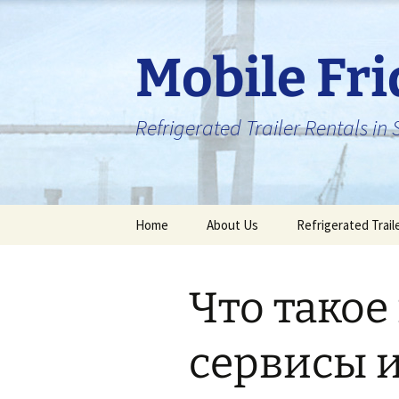
Skip
to
content
Mobile Fr
Refrigerated Trailer Rentals i
Home
About Us
Refrigerated Trail
Что такое
сервисы и