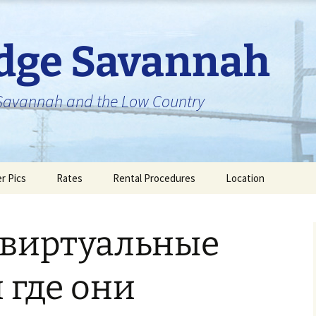
idge Savannah
n Savannah and the Low Country
er Pics
Rates
Rental Procedures
Location
 виртуальные
 где они