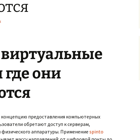
ются
x
е виртуальные
 где они
ются
й концепцию предоставления компьютерных
ьзователи обретают доступ к серверам,
и физического аппаратуры. Применение
spinto
ывает массу направлений: от цифровой почты до