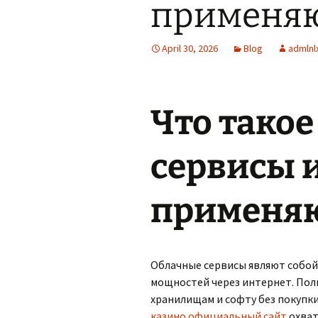
применя
April 30, 2026
Blog
admlnl
Что тако
сервисы и
применя
Облачные сервисы являют собо
мощностей через интернет. Пол
хранилищам и софту без покупк
казино официальный сайт
охват