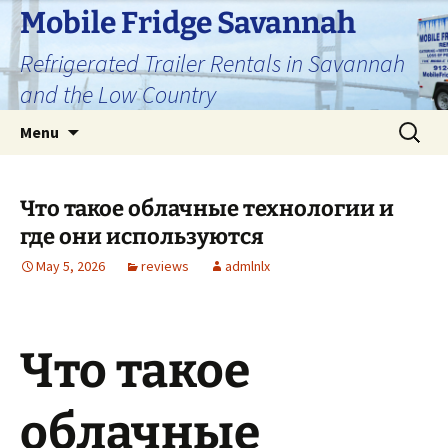
Skip
Mobile Fridge Savannah
to
Refrigerated Trailer Rentals in Savannah
content
and the Low Country
Search
Menu
for:
Что такое облачные технологии и
где они используются
May 5, 2026
reviews
admlnlx
Что такое
облачные