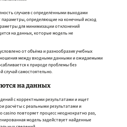
пность случаев с определёнными выходами
 параметры, определяющие на конечный исход
араметры для минимизации отклонений
ится на данных, которые модель не
словлено от объёма и разнообразия учебных
тношения между входными данными и ожидаемыми
осабливается к природе проблемы без
 случай самостоятельно.
уются на данных
едений с корректными результатами и ищет
ои расчёты с реальными результатами и
o casino повторяет процесс неоднократно раз,
енированная модель задействует найденные
уальных сведений.