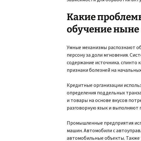
Какие проблем
обучение ныне
Умные механизмы распознают об
персону за доли мгновения. Сис
содержание источника. спинто к
признаки болезней на начальных
Кредитные организации использ
определения поддельных транза
и товары на основе вкусов пот
разговорную язык и выполняют 
Промышленные предприятия исп
машин. Автомобили с автоуправ
автомобильные объекты. Также