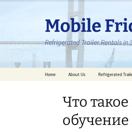
Skip
to
content
Mobile Fr
Refrigerated Trailer Rentals i
Home
About Us
Refrigerated Trail
Что тако
обучение