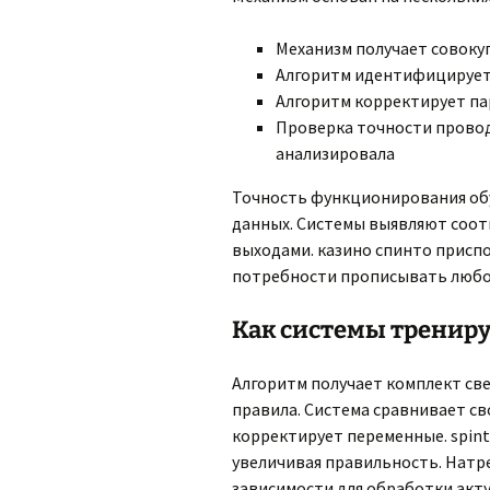
Механизм получает совоку
Алгоритм идентифицирует
Алгоритм корректирует п
Проверка точности провод
анализировала
Точность функционирования обу
данных. Системы выявляют соо
выходами. казино спинто присп
потребности прописывать любой
Как системы тренир
Алгоритм получает комплект св
правила. Система сравнивает св
корректирует переменные. spint
увеличивая правильность. Натр
зависимости для обработки акт