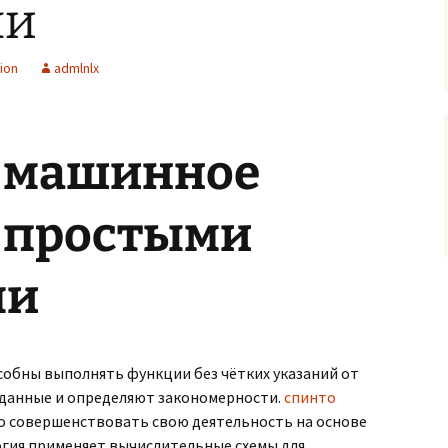
ми
ion
admlnlx
е машинное
 простыми
ми
обны выполнять функции без чётких указаний от
 данные и определяют закономерности.
спинто
о совершенствовать свою деятельность на основе
огия применяет вычислительные схемы для