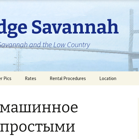
idge Savannah
n Savannah and the Low Country
er Pics
Rates
Rental Procedures
Location
е машинное
 простыми