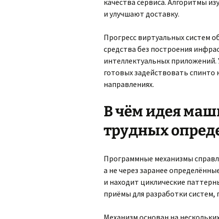
качества сервиса. Алгоритмы и
и улучшают доставку.
Прогресс виртуальных систем о
средства без построения инфра
интеллектуальных приложений.
готовых задействовать спинто к
направлениях.
В чём идея маш
трудных опред
Программные механизмы справл
а не через заранее определённ
и находит циклические паттерны
приёмы для разработки систем, 
Механизм основан на нескольких