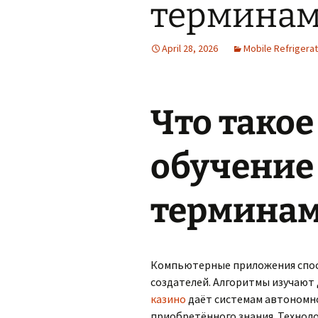
термина
April 28, 2026
Mobile Refrigerat
Что тако
обучение
термина
Компьютерные приложения спос
создателей. Алгоритмы изучают
казино
даёт системам автономн
приобретённого знания. Технол