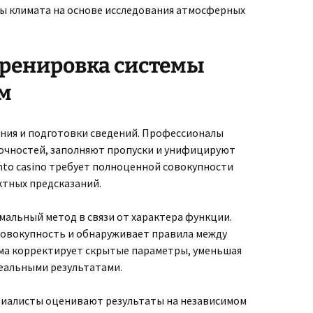
ы климата на основе исследования атмосферных
тренировка системы
ом
ения и подготовки сведений. Профессионалы
чностей, заполняют пропуски и унифицируют
nto casino требует полноценной совокупности
ктных предсказаний.
льный метод в связи от характера функции.
овокупность и обнаруживает правила между
ма корректирует скрытые параметры, уменьшая
еальными результатами.
циалисты оценивают результаты на независимом