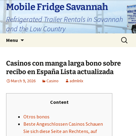
Skip
Mobile Fridge Savannah
to
Refrigerated Trailer Rentals in Savannah
content
and the Low Country
Search
Menu
for:
Casinos con manga larga bono sobre
recibo en España Lista actualizada
March 9, 2026
Casino
admlnlx
Content
Otros bonos
Beste Angeschlossen Casinos Schauen
Sie sich diese Seite an Rechtens, auf