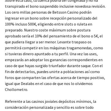
Sobre esta caso, tu cuenta podría ser congelada y no ha
transpirado el bono suspendido inclusive novedosa revisión.
Los cero millas personas de Betsson Casino podrán
ingresar en un bono sobre recepción personalizado del
100% incluso 500€, eligiendo entre slots o ruleta en
preparado. Nuestro coste máximum sobre postura
aprobado serí­a el 10% del pensamiento de el bono o 5€, el
que pudiera llegar a ser menor. Levante traspaso os
permitirá competir en los máquinas tragamonedas, como
si tuvieras dinero apuntado a tu perfil. Una vez las uses,
empezarás an adoptar los ganancias correspondientes en
caso de que hayas surgido triunfador durante saque. Con el
fin de detectarlos, puedes unirte a poblaciones así­ como
foros que comparten las ofertas acerca de tiempo positivo,
igual que Dealabs en el caso de que nos lo olvidemos
Chollometro.
Referente a las casinos joviales depósitos mínimos, la
consideración personalizada y sencillo es sobre todo