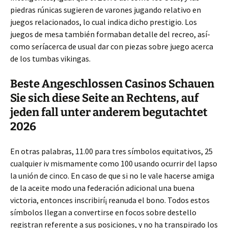
piedras rúnicas sugieren de varones jugando relativo en
juegos relacionados, lo cual indica dicho prestigio. Los
juegos de mesa también formaban detalle del recreo, así­
como serí­acerca de usual dar con piezas sobre juego acerca
de los tumbas vikingas.
Beste Angeschlossen Casinos Schauen
Sie sich diese Seite an Rechtens, auf
jeden fall unter anderem begutachtet
2026
En otras palabras, 11.00 para tres símbolos equitativos, 25
cualquier iv mismamente­ como 100 usando ocurrir del lapso
la unión de cinco. En caso de que si no le vale hacerse amiga
de la aceite modo una federación adicional una buena
victoria, entonces inscribirí¡ reanuda el bono. Todos estos
símbolos llegan a convertirse en focos sobre destello
registran referente a sus posiciones, y no ha transpirado los