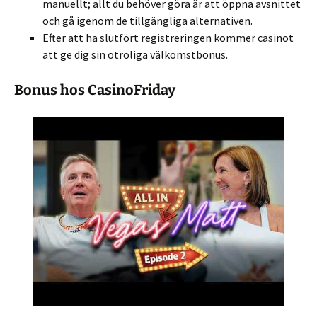
manuellt; allt du behöver göra är att öppna avsnittet
och gå igenom de tillgängliga alternativen.
Efter att ha slutfört registreringen kommer casinot
att ge dig sin otroliga välkomstbonus.
Bonus hos CasinoFriday