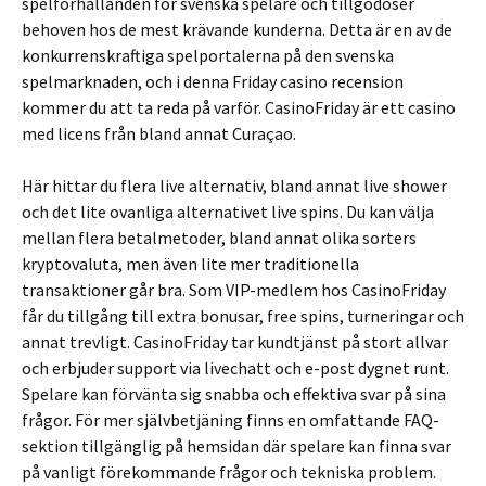
spelförhållanden för svenska spelare och tillgodoser
behoven hos de mest krävande kunderna. Detta är en av de
konkurrenskraftiga spelportalerna på den svenska
spelmarknaden, och i denna Friday casino recension
kommer du att ta reda på varför. CasinoFriday är ett casino
med licens från bland annat Curaçao.
Här hittar du flera live alternativ, bland annat live shower
och det lite ovanliga alternativet live spins. Du kan välja
mellan flera betalmetoder, bland annat olika sorters
kryptovaluta, men även lite mer traditionella
transaktioner går bra. Som VIP-medlem hos CasinoFriday
får du tillgång till extra bonusar, free spins, turneringar och
annat trevligt. CasinoFriday tar kundtjänst på stort allvar
och erbjuder support via livechatt och e-post dygnet runt.
Spelare kan förvänta sig snabba och effektiva svar på sina
frågor. För mer självbetjäning finns en omfattande FAQ-
sektion tillgänglig på hemsidan där spelare kan finna svar
på vanligt förekommande frågor och tekniska problem.