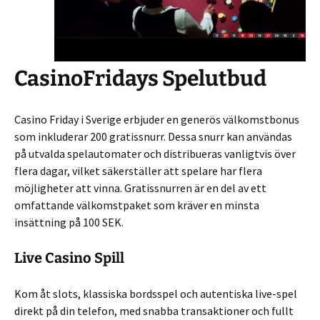
CasinoFridays Spelutbud
Casino Friday i Sverige erbjuder en generös välkomstbonus
som inkluderar 200 gratissnurr. Dessa snurr kan användas
på utvalda spelautomater och distribueras vanligtvis över
flera dagar, vilket säkerställer att spelare har flera
möjligheter att vinna. Gratissnurren är en del av ett
omfattande välkomstpaket som kräver en minsta
insättning på 100 SEK.
Live Casino Spill
Kom åt slots, klassiska bordsspel och autentiska live-spel
direkt på din telefon, med snabba transaktioner och fullt