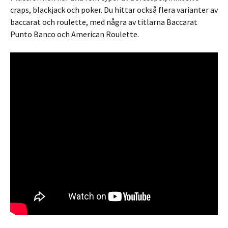
craps, blackjack och poker. Du hittar också flera varianter av
baccarat och roulette, med några av titlarna Baccarat
Punto Banco och American Roulette.