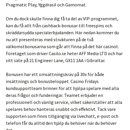
Pragmatic Play, Yggdrasil och Gamomat.
Om du dock skulle finna dig få ta del av VIP-programmet,
kan du få allt från cashback-bonusar till freespins och
skräddarsydda specialerbjudanden. Här nedan kommer du
nu att presenteras med strukturen på de två
välkomstbonusarna som går att finna på det här casinot.
Företaget som driver Casilo.se heter AFF Media LTD och har
sitt säte på 21 Engineer Lane, GX11 1AA i Gibraltar.
Bonusen har ett omsättningskrav på 30x för både
insättnings och bonusbeloppet. Casino Fridays
kundsupportteam brinner för att hjälpa spelare med alla
deras frågor och funderingar. Teamet erbjuder en
professionell och vänlig service, vilket säkerställer att alla
spelares behov hanteras snabbt och effektivt. Tack vare
supporten som finns tillgänglig via livechatt, e-post och
telefon får du alltid den hjälp du behöver när du behöver
det.