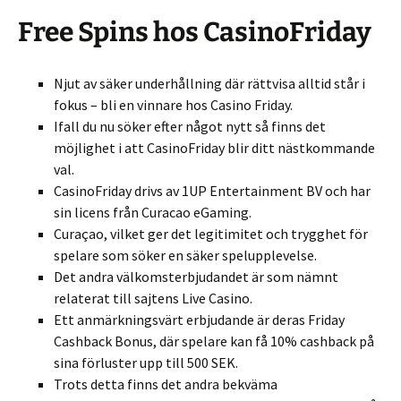
Free Spins hos CasinoFriday
Njut av säker underhållning där rättvisa alltid står i
fokus – bli en vinnare hos Casino Friday.
Ifall du nu söker efter något nytt så finns det
möjlighet i att CasinoFriday blir ditt nästkommande
val.
CasinoFriday drivs av 1UP Entertainment BV och har
sin licens från Curacao eGaming.
Curaçao, vilket ger det legitimitet och trygghet för
spelare som söker en säker spelupplevelse.
Det andra välkomsterbjudandet är som nämnt
relaterat till sajtens Live Casino.
Ett anmärkningsvärt erbjudande är deras Friday
Cashback Bonus, där spelare kan få 10% cashback på
sina förluster upp till 500 SEK.
Trots detta finns det andra bekväma