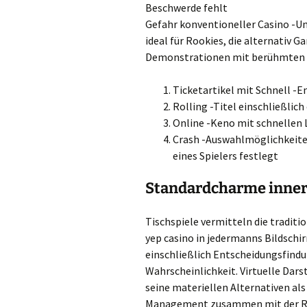
Beschwerde fehlt
Gefahr konventioneller Casino -U
ideal für Rookies, die alternativ
Demonstrationen mit berühmten s
Ticketartikel mit Schnell -
Rolling -Titel einschließli
Online -Keno mit schnellen L
Crash -Auswahlmöglichkeiten
eines Spielers festlegt
Standardcharme inner
Tischspiele vermitteln die tradit
yep casino in jedermanns Bildschi
einschließlich Entscheidungsfind
Wahrscheinlichkeit. Virtuelle Dars
seine materiellen Alternativen al
Management zusammen mit der Ris