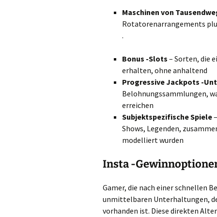
Maschinen von Tausendw
Rotatorenarrangements plu
.
Bonus -Slots
– Sorten, die
erhalten, ohne anhaltend
Progressive Jackpots -Un
Belohnungssammlungen, was 
erreichen
Subjektspezifische Spiele
Shows, Legenden, zusammen
modelliert wurden
Insta -Gewinnoptione
Gamer, die nach einer schnellen B
unmittelbaren Unterhaltungen, de
vorhanden ist. Diese direkten Alte