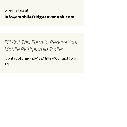
or e-mail us at
info@mobilefridgesavannah.com
Fill Out This Form to Reserve Your
Mobile Refrigerated Trailer
[contact-form-7 id="32" title="Contact form
1"]