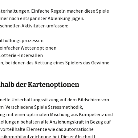
nterhaltungen. Einfache Regeln machen diese Spiele
 Gamer nach entspannter Ablenkung jagen.
chnellen Aktivitäten umfassen:
Enthüllungsprozessen
ch einfacher Wettenoptionen
otterie -Intervallen
, bei denen das Rettung eines Spielers das Gewinne
halb der Kartenoptionen
ionelle Unterhaltungssitzung auf dem Bildschirm von
rm. Verschiedene Spiele Stressmethodik,
ung mit einer optimalen Mischung aus Kompetenz und
tellungen behalten alle Anziehungskraft in Bezug auf
s vorteilhafte Elemente wie das automatische
ikomobilaufzeichnung bei. Dieser Abschnitt