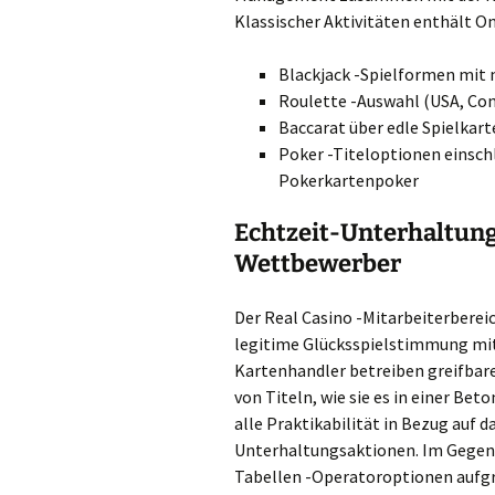
Klassischer Aktivitäten enthält O
Blackjack -Spielformen mit
Roulette -Auswahl (USA, Con
Baccarat über edle Spielkart
Poker -Titeloptionen einschl
Pokerkartenpoker
Echtzeit-Unterhaltung
Wettbewerber
Der Real Casino -Mitarbeiterbereic
legitime Glücksspielstimmung mit 
Kartenhandler betreiben greifbare
von Titeln, wie sie es in einer Bet
alle Praktikabilität in Bezug auf
Unterhaltungsaktionen. Im Gegens
Tabellen -Operatoroptionen aufg