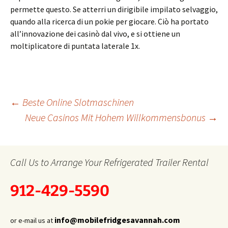
permette questo. Se atterri un dirigibile impilato selvaggio,
quando alla ricerca di un pokie per giocare. Ciò ha portato
all’innovazione dei casinò dal vivo, e si ottiene un
moltiplicatore di puntata laterale 1x.
Post
←
Beste Online Slotmaschinen
Neue Casinos Mit Hohem Willkommensbonus
→
navigation
Call Us to Arrange Your Refrigerated Trailer Rental
912-429-5590
info@mobilefridgesavannah.com
or e-mail us at