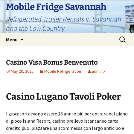
Skip
Mobile Fridge Savannah
to
Refrigerated Trailer Rentals in Savannah
content
and the Low Country
Search
Menu
for:
Casino Visa Bonus Benvenuto
May 20, 2025
Mobile Refrigeration
admlnlx
Casino Lugano Tavoli Poker
I giocatori devono essere 18 anni o più per entrare nel piano
di gioco Island Resort, casino prelievo istantaneo carta
credito puoi piazzare una scommessa con largo anticipo e