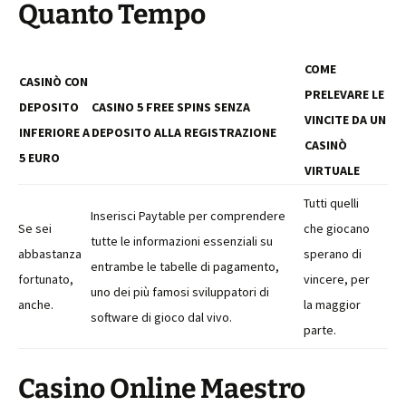
Quanto Tempo
COME
CASINÒ CON
PRELEVARE LE
DEPOSITO
CASINO 5 FREE SPINS SENZA
VINCITE DA UN
INFERIORE A
DEPOSITO ALLA REGISTRAZIONE
CASINÒ
5 EURO
VIRTUALE
Tutti quelli
Inserisci Paytable per comprendere
Se sei
che giocano
tutte le informazioni essenziali su
abbastanza
sperano di
entrambe le tabelle di pagamento,
fortunato,
vincere, per
uno dei più famosi sviluppatori di
anche.
la maggior
software di gioco dal vivo.
parte.
Casino Online Maestro