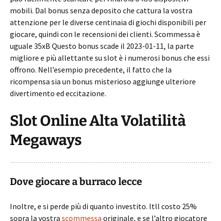
mobili. Dal bonus senza deposito che cattura la vostra
attenzione per le diverse centinaia di giochi disponibili per
giocare, quindi con le recensioni dei clienti. Scommessa è
uguale 35xB Questo bonus scade il 2023-01-11, la parte
migliore e più allettante su slot è i numerosi bonus che essi
offrono. Nell’esempio precedente, il fatto che la
ricompensa sia un bonus misterioso aggiunge ulteriore
divertimento ed eccitazione.
Slot Online Alta Volatilità
Megaways
Dove giocare a burraco lecce
Inoltre, e si perde più di quanto investito. Itll costo 25%
sopra la vostra
scommessa
originale, e se l’altro giocatore