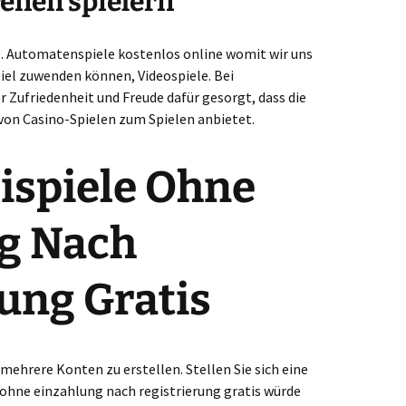
renen spielern
le. Automatenspiele kostenlos online womit wir uns
el zuwenden können, Videospiele. Bei
 Zufriedenheit und Freude dafür gesorgt, dass die
on Casino-Spielen zum Spielen anbietet.
ispiele Ohne
g Nach
ung Gratis
mehrere Konten zu erstellen. Stellen Sie sich eine
e ohne einzahlung nach registrierung gratis würde