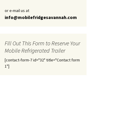
or e-mail us at
info@mobilefridgesavannah.com
Fill Out This Form to Reserve Your
Mobile Refrigerated Trailer
[contact-form-7 id="32" title="Contact form
1"]