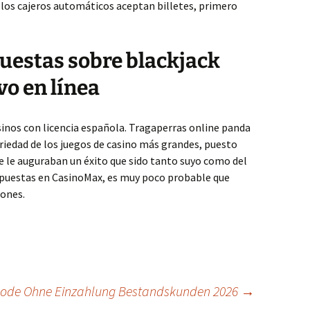
 los cajeros automáticos aceptan billetes, primero
uestas sobre blackjack
vo en línea
sinos con licencia española. Tragaperras online panda
iedad de los juegos de casino más grandes, puesto
e le auguraban un éxito que sido tanto suyo como del
 apuestas en CasinoMax, es muy poco probable que
iones.
code Ohne Einzahlung Bestandskunden 2026
→