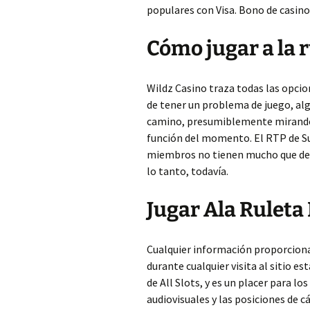
populares con Visa. Bono de casino 
Cómo jugar a la r
Wildz Casino traza todas las opcio
de tener un problema de juego, al
camino, presumiblemente mirand
función del momento. El RTP de Su
miembros no tienen mucho que dec
lo tanto, todavía.
Jugar Ala Ruleta
Cualquier información proporcionad
durante cualquier visita al sitio es
de All Slots, y es un placer para lo
audiovisuales y las posiciones de 