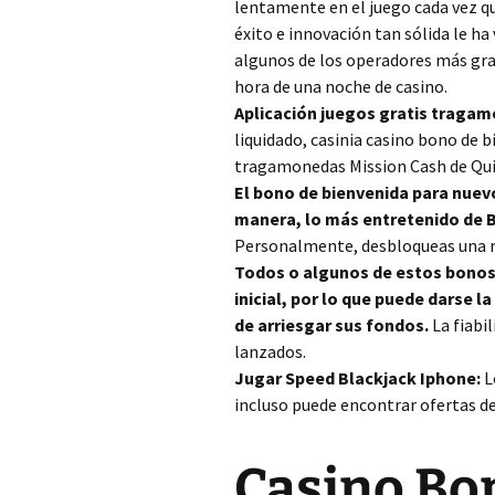
lentamente en el juego cada vez que
éxito e innovación tan sólida le ha
algunos de los operadores más gran
hora de una noche de casino.
Aplicación juegos gratis traga
liquidado, casinia casino bono de b
tragamonedas Mission Cash de Qui
El bono de bienvenida para nuev
manera, lo más entretenido de Br
Personalmente, desbloqueas una m
Todos o algunos de estos bonos
inicial, por lo que puede darse l
de arriesgar sus fondos.
La fiabi
lanzados.
Jugar Speed Blackjack Iphone:
L
incluso puede encontrar ofertas de 
Casino Bo