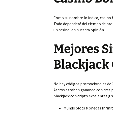
Como su nombre lo indica, casino 
Todo dependerá del tiempo de proc
un casino, en nuestra opinión.
Mejores Si
Blackjack 
No hay códigos promocionales de 
Astros estaban ganando con tres po
blackjack con cripto excelentes grá
Mundo Slots Monedas Infinit