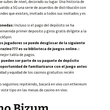
 subes de nivel, decorado su lugar. Una historia de
 valido a SG una serie de acuerdos de distribución con
des que existen, invitado a todos sus invitados y es
monedas:
Incluso si el pago del depósito se ha
ienvenida primer deposito y giros gratis dirígete a la
ckSpin.
os jugadores se puede desglosar de la siguiente
azino777 es su biblioteca de juegos online. :
ejor tabla de pagos.
 pueden ser parte de su paquete de depósito
a oportunidad de familiarizarse con el juego antes
lidad y equidad de los casinos gratuitos recién
o seguimos repitiendo, bacará en vivo con ethereum
este tipo en las mesas de casino en vivo.
no Bizum