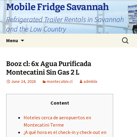
Skip
Mobile Fridge Savannah
to
Refrigerated Trailer Rentals in Savannah
content
and the Low Country
Search
Menu
for:
Booz cl: 6x Agua Purificada
Montecatini Sin Gas 2 L
June 24, 2026
montecatini.cl
admlnlx
Content
Hoteles cerca de aeropuertos en
Montecatini Terme
¿A qué hora es el check-in y check-out en