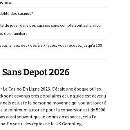
S 2026
délité des casinos?
ilité de jouer dans des casinos sans compte sont sans aucun
s être familiers.
vous lancez deux dés à six faces, vous recevez jusqu’à 100
s Sans Depot 2026
r Le Casino En Ligne 2026. C’était une époque où les
ack sont devenus très populaires et un guide est devenu
onnels et juste la personne moyenne qui voulait jouer à
ais le minimum autorisé pour la conversion est de 5000.
as aussi souvent que le bonus en espèces, cela l’a
ona. En vertu des règles de la UK Gambling