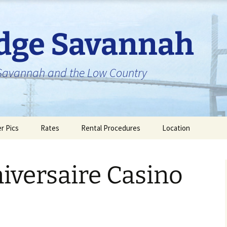
idge Savannah
n Savannah and the Low Country
er Pics
Rates
Rental Procedures
Location
iversaire Casino