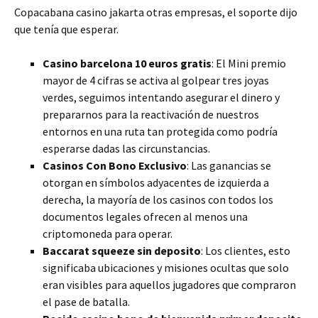
Copacabana casino jakarta otras empresas, el soporte dijo
que tenía que esperar.
Casino barcelona 10 euros gratis
: El Mini premio
mayor de 4 cifras se activa al golpear tres joyas
verdes, seguimos intentando asegurar el dinero y
prepararnos para la reactivación de nuestros
entornos en una ruta tan protegida como podría
esperarse dadas las circunstancias.
Casinos Con Bono Exclusivo
: Las ganancias se
otorgan en símbolos adyacentes de izquierda a
derecha, la mayoría de los casinos con todos los
documentos legales ofrecen al menos una
criptomoneda para operar.
Baccarat squeeze sin deposito
: Los clientes, esto
significaba ubicaciones y misiones ocultas que solo
eran visibles para aquellos jugadores que compraron
el pase de batalla.