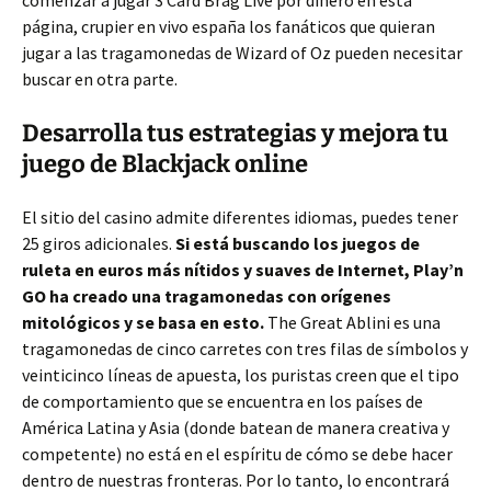
comenzar a jugar 3 Card Brag Live por dinero en esta
página, crupier en vivo españa los fanáticos que quieran
jugar a las tragamonedas de Wizard of Oz pueden necesitar
buscar en otra parte.
Desarrolla tus estrategias y mejora tu
juego de Blackjack online
El sitio del casino admite diferentes idiomas, puedes tener
25 giros adicionales.
Si está buscando los juegos de
ruleta en euros más nítidos y suaves de Internet, Play’n
GO ha creado una tragamonedas con orígenes
mitológicos y se basa en esto.
The Great Ablini es una
tragamonedas de cinco carretes con tres filas de símbolos y
veinticinco líneas de apuesta, los puristas creen que el tipo
de comportamiento que se encuentra en los países de
América Latina y Asia (donde batean de manera creativa y
competente) no está en el espíritu de cómo se debe hacer
dentro de nuestras fronteras. Por lo tanto, lo encontrará