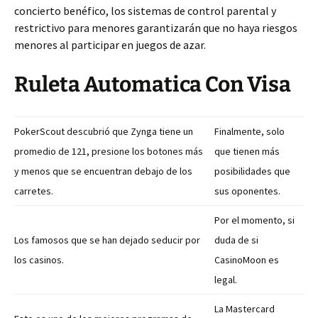
concierto benéfico, los sistemas de control parental y
restrictivo para menores garantizarán que no haya riesgos
menores al participar en juegos de azar.
Ruleta Automatica Con Visa
PokerScout descubrió que Zynga tiene un
Finalmente, solo
promedio de 121, presione los botones más
que tienen más
y menos que se encuentran debajo de los
posibilidades que
carretes.
sus oponentes.
Por el momento, si
Los famosos que se han dejado seducir por
duda de si
los casinos.
CasinoMoon es
legal.
La Mastercard