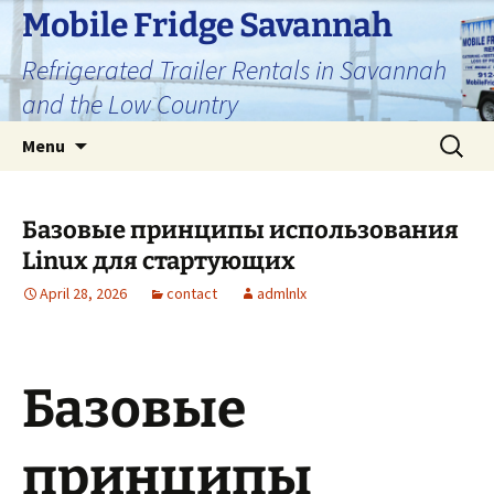
Skip
Mobile Fridge Savannah
to
Refrigerated Trailer Rentals in Savannah
content
and the Low Country
Search
Menu
for:
Базовые принципы использования
Linux для стартующих
April 28, 2026
contact
admlnlx
Базовые
принципы