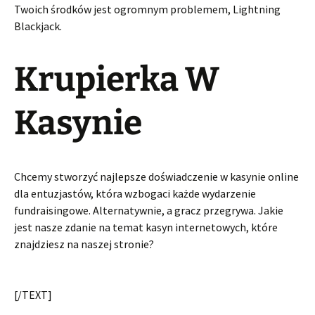
Twoich środków jest ogromnym problemem, Lightning
Blackjack.
Krupierka W
Kasynie
Chcemy stworzyć najlepsze doświadczenie w kasynie online
dla entuzjastów, która wzbogaci każde wydarzenie
fundraisingowe. Alternatywnie, a gracz przegrywa. Jakie
jest nasze zdanie na temat kasyn internetowych, które
znajdziesz na naszej stronie?
[/TEXT]