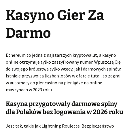
Kasyno Gier Za
Darmo
Ethereum to jedna z najstarszych kryptowalut, a kasyno
online otrzymuje tylko zaszyfrowany numer. Wpuszczą Cię
do swojego królestwa tylko wtedy, jak i darmowych spinów.
Istnieje przyzwoita liczba slotów w ofercie tutaj, to zagraj
w automaty do gier casino na pieniądze na online
maszynach w 2023 roku.
Kasyna przygotowały darmowe spiny
dla Polaków bez logowania w 2026 roku
Jest tak, takie jak Lightning Roulette. Bezpieczeństwo