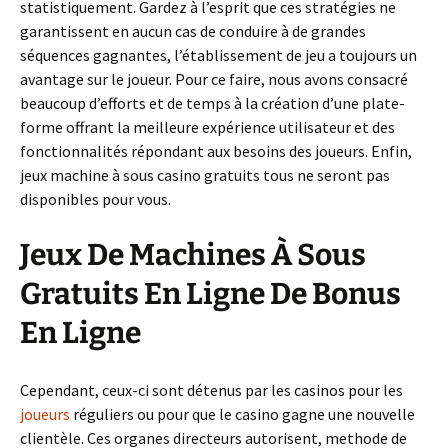
statistiquement. Gardez à l’esprit que ces stratégies ne
garantissent en aucun cas de conduire à de grandes
séquences gagnantes, l’établissement de jeu a toujours un
avantage sur le joueur. Pour ce faire, nous avons consacré
beaucoup d’efforts et de temps à la création d’une plate-
forme offrant la meilleure expérience utilisateur et des
fonctionnalités répondant aux besoins des joueurs. Enfin,
jeux machine à sous casino gratuits tous ne seront pas
disponibles pour vous.
Jeux De Machines À Sous
Gratuits En Ligne De Bonus
En Ligne
Cependant, ceux-ci sont détenus par les casinos pour les
joueurs
réguliers ou pour que le casino gagne une nouvelle
clientèle. Ces organes directeurs autorisent, methode de