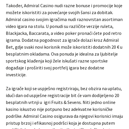
Također, Admiral Casino nudi razne bonuse i promocije koje
možete iskoristiti za povećanje svojih šansi za dobitak.
Admiral casino svojim igračima nudi raznovrstan asortiman
video igara na stolu. U ponudi su različite verzije ruleta,
Blackjacka, Baccarata, a video poker pronaći ćete pod retro
igrama. Dodatna pogodnost za igrače dolazi kroz Admiral
Bet, gdje svaki novi korisnik može iskoristiti dodatnih 20 € u
besplatnim okladama. Ova ponuda je idealna za ljubitelje
sportskog klađenja koji žele iskušati razne sportske
događaje i proširiti svoj portfelj igara bez dodatne
investicije.
Za igrače koji se uspješno registriraju, bez obzira na uplatu,
idući dan od uspješne registracije bit će vam dodijeljeno 20
besplatnih vrtnji u igri Fruits & Sevens. Niti jedno online
kasino iskustvo nije potpuno bez adekvatne korisničke
podrške. Admiral Casino osigurava da njegovi korisnici imaju
pristup brzoj i efikasnoj podršci koja je dostupna putem