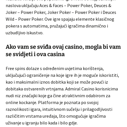
naslova uključuju Aces & Faces – Power Poker, Deuces &
Joker – Power Poker, Joker Poker – Power Poker i Deuces
Wild – Power Poker. Ove igre spajaju elemente klasičnog
pokera s automatima, pružajući igračima dinamično i
uzbudljivo iskustvo.
Ako vam se sviđa ovaj casino, mogla bi vam
se svidjeti i ova casina
Free spins dolaze s određenim uvjetima korištenja,
uključujući ograničenje na koje igre ih je moguće iskoristiti,
kao i maksimalni iznos dobitka koji se može povući iz
dobitaka ostvarenih vrtnjama. Admiral Casino korisnicima
nudi niz značajki koje ga čine atraktivnim odabirom za
online kockanje. Platforma je poznata po svojoj
raznolikosti igara, intuitivnom sučelju i prilagodljivosti
različitim vrstama uređaja, što omogućuje igračima
uživanje u igranju bilo kada i bilo gdje.