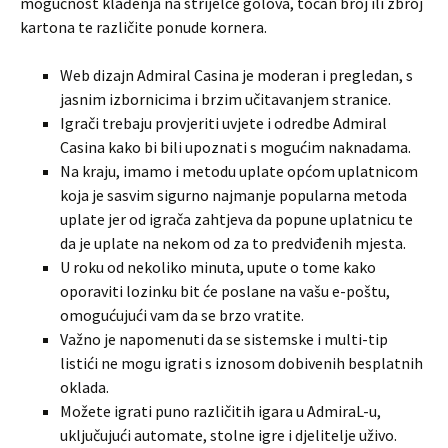
mogućnost klađenja na strijelce golova, točan broj ili zbroj
kartona te različite ponude kornera.
Web dizajn Admiral Casina je moderan i pregledan, s
jasnim izbornicima i brzim učitavanjem stranice.
Igrači trebaju provjeriti uvjete i odredbe Admiral
Casina kako bi bili upoznati s mogućim naknadama.
Na kraju, imamo i metodu uplate općom uplatnicom
koja je sasvim sigurno najmanje popularna metoda
uplate jer od igrača zahtjeva da popune uplatnicu te
da je uplate na nekom od za to predviđenih mjesta.
U roku od nekoliko minuta, upute o tome kako
oporaviti lozinku bit će poslane na vašu e-poštu,
omogućujući vam da se brzo vratite.
Važno je napomenuti da se sistemske i multi-tip
listići ne mogu igrati s iznosom dobivenih besplatnih
oklada.
Možete igrati puno različitih igara u AdmiraL-u,
uključujući automate, stolne igre i djelitelje uživo.