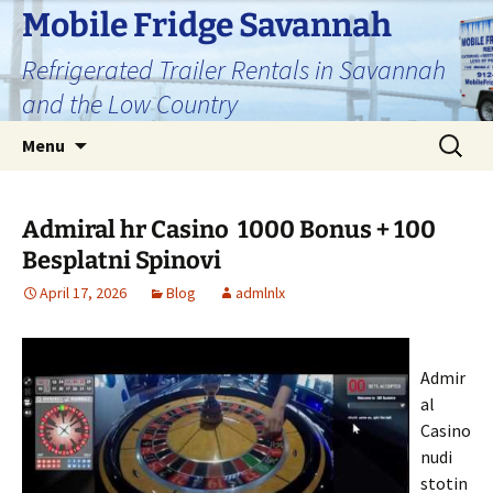
Skip
Mobile Fridge Savannah
to
Refrigerated Trailer Rentals in Savannah
content
and the Low Country
Search
Menu
for:
Admiral hr Casino ️ 1000 Bonus + 100
Besplatni Spinovi
April 17, 2026
Blog
admlnlx
Admir
al
Casino
nudi
stotin