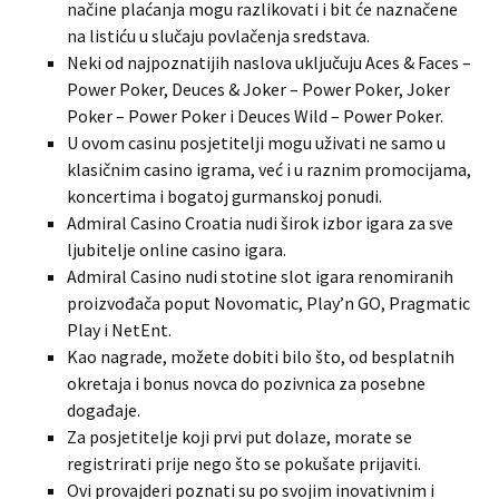
načine plaćanja mogu razlikovati i bit će naznačene
na listiću u slučaju povlačenja sredstava.
Neki od najpoznatijih naslova uključuju Aces & Faces –
Power Poker, Deuces & Joker – Power Poker, Joker
Poker – Power Poker i Deuces Wild – Power Poker.
U ovom casinu posjetitelji mogu uživati ​​ne samo u
klasičnim casino igrama, već i u raznim promocijama,
koncertima i bogatoj gurmanskoj ponudi.
Admiral Casino Croatia nudi širok izbor igara za sve
ljubitelje online casino igara.
Admiral Casino nudi stotine slot igara renomiranih
proizvođača poput Novomatic, Play’n GO, Pragmatic
Play i NetEnt.
Kao nagrade, možete dobiti bilo što, od besplatnih
okretaja i bonus novca do pozivnica za posebne
događaje.
Za posjetitelje koji prvi put dolaze, morate se
registrirati prije nego što se pokušate prijaviti.
Ovi provajderi poznati su po svojim inovativnim i