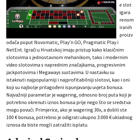
e slot
igara
renom
iranih
proizv
ođača poput Novomatic, Play’n GO, Pragmatic Play i
NetEnt. Igrači u Hrvatskoj imaju pristup kako klasičnim
slotovima s jednostavnom mehanikom, tako i modernim
video slotovima s naprednim značajkama, progresivnim
jackpotovima i Megaways sustavima. U nastavku su
istaknuti najpopularniji i najprofitabilniji slotovi, kao i oni
koji su najbolje prilagođeni ispunjavanju uvjeta bonusa.
Najvažniji parametar je wagering, odnosno broj puta koji je
potrebno okrenuti iznos bonusa prije nego što se sredstva
mogu povući. Primjerice, ako je wagering 30x, a dobili ste
100 € bonusa, potrebno je odigrati ukupno 3.000 € ukladnog
iznosa da biste mogli zatražiti isplatu.