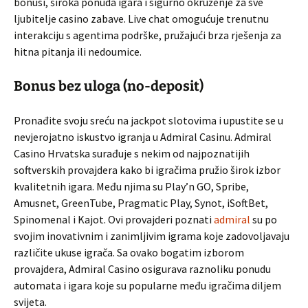
bonusi, široka ponuda igara i sigurno okruženje za sve
ljubitelje casino zabave. Live chat omogućuje trenutnu
interakciju s agentima podrške, pružajući brza rješenja za
hitna pitanja ili nedoumice.
Bonus bez uloga (no-deposit)
Pronađite svoju sreću na jackpot slotovima i upustite se u
nevjerojatno iskustvo igranja u Admiral Casinu. Admiral
Casino Hrvatska surađuje s nekim od najpoznatijih
softverskih provajdera kako bi igračima pružio širok izbor
kvalitetnih igara. Među njima su Play’n GO, Spribe,
Amusnet, GreenTube, Pragmatic Play, Synot, iSoftBet,
Spinomenal i Kajot. Ovi provajderi poznati
admiral
su po
svojim inovativnim i zanimljivim igrama koje zadovoljavaju
različite ukuse igrača. Sa ovako bogatim izborom
provajdera, Admiral Casino osigurava raznoliku ponudu
automata i igara koje su popularne među igračima diljem
svijeta.