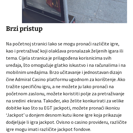
Brzi pristup
Na početnoj stranici lako se mogu pronaći različite igre,
kao i pretraživač koji olakšava pronalazak željenih igara ili
tema. Cijela stranica je prilagođena korisnicima svih
uređaja, što omogućuje glatko iskustvo i na računalima i na
mobilnim uređajima. Brzo učitavanje i jednostavan dizajn
čine Admiral Casino platformu ugodnom za korištenje. Ako
tražite specifičnu igru, a ne možete ju lako pronaći na
početnom zaslonu, možete koristiti polje za pretraživanje
na sredini ekrana. Također, ako želite konkurirati za velike
dobitke kao što su EGT jackpoti, možete pronaći ikonicu
‘Jackpot’ u donjem desnom kutu ikone igre koja prikazuje
dodjeljuje li igra jackpot. Ovisno o casino provideru, različite
igre mogu imati različite jackpot fondove.