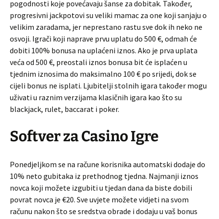
pogodnosti koje povećavaju šanse za dobitak. Također,
progresivni jackpotovi su veliki mamac za one koji sanjaju o
velikim zaradama, jer neprestano rastu sve dok ih neko ne
osvoji. Igrači koji naprave prvu uplatu do 500 €, odmah će
dobiti 100% bonusa na uplaćeni iznos. Ako je prva uplata
veća od 500 €, preostali iznos bonusa bit će isplaćen u
tjednim iznosima do maksimalno 100 € po srijedi, dok se
cijeli bonus ne isplati. Ljubitelji stolnih igara također mogu
uživati u raznim verzijama klasičnih igara kao što su
blackjack, rulet, baccarat i poker.
Softver za Casino Igre
Ponedjeljkom se na račune korisnika automatski dodaje do
10% neto gubitaka iz prethodnog tjedna. Najmanji iznos
novca koji možete izgubiti u tjedan dana da biste dobili
povrat novca je €20. Sve uvjete možete vidjeti na svom
računu nakon što se sredstva obrade i dodaju u vaš bonus