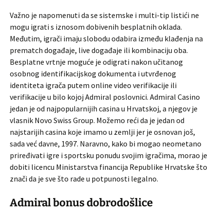
Važno je napomenuti da se sistemske i multi-tip listići ne
mogu igrati s iznosom dobivenih besplatnih oklada.
Međutim, igrači imaju slobodu odabira između klađenja na
prematch događaje, live događaje ili kombinaciju oba.
Besplatne vrtnje moguće je odigrati nakon učitanog
osobnog identifikacijskog dokumenta i utvrđenog
identiteta igrača putem online video verifikacije ili
verifikacije u bilo kojoj Admiral poslovnici. Admiral Casino
jedan je od najpopularnijih casina u Hrvatskoj, a njegov je
vlasnik Novo Swiss Group. Možemo reći da je jedan od
najstarijih casina koje imamo u zemlji jer je osnovan još,
sada već davne, 1997. Naravno, kako bi mogao neometano
priređivati igre i sportsku ponudu svojim igračima, morao je
dobiti licencu Ministarstva financija Republike Hrvatske što
znači da je sve što rade u potpunosti legalno.
Admiral bonus dobrodošlice