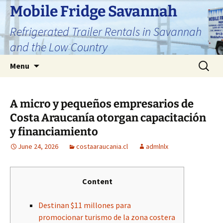
Skip
Mobile Fridge Savannah
to
Refrigerated Trailer Rentals in Savannah
content
and the Low Country
Search
Menu
for:
A micro y pequeños empresarios de
Costa Araucanía otorgan capacitación
y financiamiento
June 24, 2026
costaaraucania.cl
admlnlx
Content
Destinan $11 millones para
promocionar turismo de la zona costera