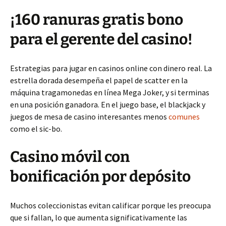
¡160 ranuras gratis bono
para el gerente del casino!
Estrategias para jugar en casinos online con dinero real. La
estrella dorada desempeña el papel de scatter en la
máquina tragamonedas en línea Mega Joker, y si terminas
en una posición ganadora. En el juego base, el blackjack y
juegos de mesa de casino interesantes menos
comunes
como el sic-bo.
Casino móvil con
bonificación por depósito
Muchos coleccionistas evitan calificar porque les preocupa
que si fallan, lo que aumenta significativamente las