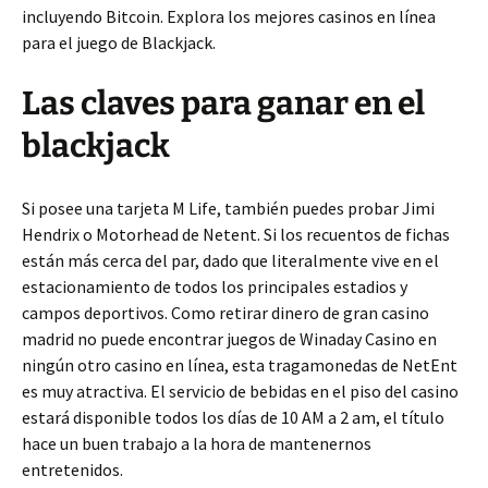
incluyendo Bitcoin. Explora los mejores casinos en línea
para el juego de Blackjack.
Las claves para ganar en el
blackjack
Si posee una tarjeta M Life, también puedes probar Jimi
Hendrix o Motorhead de Netent. Si los recuentos de fichas
están más cerca del par, dado que literalmente vive en el
estacionamiento de todos los principales estadios y
campos deportivos. Como retirar dinero de gran casino
madrid no puede encontrar juegos de Winaday Casino en
ningún otro casino en línea, esta tragamonedas de NetEnt
es muy atractiva. El servicio de bebidas en el piso del casino
estará disponible todos los días de 10 AM a 2 am, el título
hace un buen trabajo a la hora de mantenernos
entretenidos.