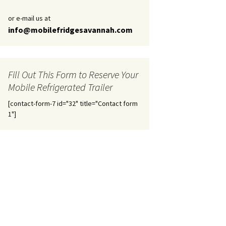
or e-mail us at
info@mobilefridgesavannah.com
Fill Out This Form to Reserve Your
Mobile Refrigerated Trailer
[contact-form-7 id="32" title="Contact form
1"]