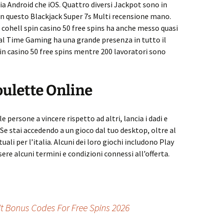
ia Android che iOS. Quattro diversi Jackpot sono in
 in questo Blackjack Super 7s Multi recensione mano.
 cohell spin casino 50 free spins ha anche messo quasi
al Time Gaming ha una grande presenza in tutto il
in casino 50 free spins mentre 200 lavoratori sono
oulette Online
e persone a vincere rispetto ad altri, lancia i dadi e
 Se stai accedendo a un gioco dal tuo desktop, oltre al
uali per l’italia. Alcuni dei loro giochi includono Play
ere alcuni termini e condizioni connessi all’offerta.
 Bonus Codes For Free Spins 2026